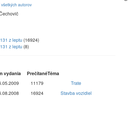
 všetkých autorov
 Čechovič
131 z leptu
(16924)
131 z leptu
(8)
m vydania
Prečítané
Téma
6.05.2009
11179
Trate
6.08.2008
16924
Stavba vozidiel