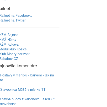
ailnet
Railnet na Facebooku
Railnet na Twitteri
KŽM Bojnice
KMŽ Hôrky
KŽM Kokava
Modul klub Košice
Klub Modrý horizont
Zababov CZ
ajnovšie komentáre
Postavy v měřítku - barvení - jak na
to
Stavebnica M262 v mierke TT
Stavba budov z kartonové LaserCut
stavebnice