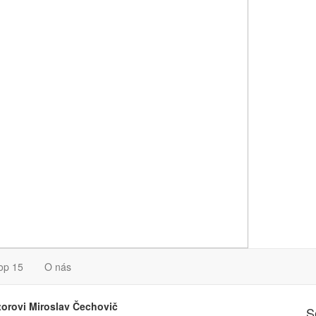
op 15
O nás
torovi Miroslav Čechovič
S