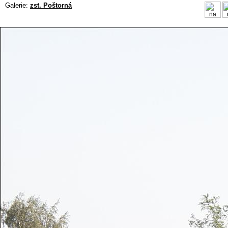
Galerie:
zst. Poštorná