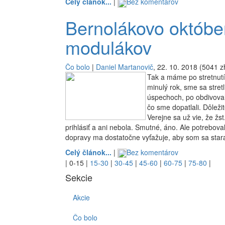
Celý článok...
|
Bez komentárov
Bernolákovo október
modulákov
Čo bolo
|
Daniel Martanovič
, 22. 10. 2018 (5041 z
Tak a máme po stretnut
minulý rok, sme sa stretl
úspechoch, po obdivovali
čo sme dopatlali. Dôležit
Verejne sa už vie, že žs
prihlásiť a ani nebola. Smutné, áno. Ale potrebo
dopravy ma dostatočne vyťažuje, aby som sa stara
Celý článok...
|
Bez komentárov
|
0-15
|
15-30
|
30-45
|
45-60
|
60-75
|
75-80
|
Sekcie
Akcie
Čo bolo