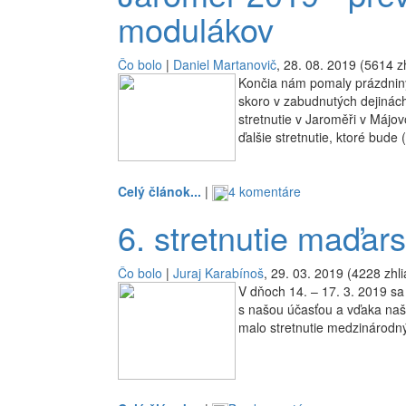
modulákov
Čo bolo
|
Daniel Martanovič
, 28. 08. 2019 (5614 z
Končia nám pomaly prázdniny,
skoro v zabudnutých dejinách
stretnutie v Jaroměři v Máj
ďalšie stretnutie, ktoré bude 
Celý článok...
|
4 komentáre
6. stretnutie maďar
Čo bolo
|
Juraj Karabínoš
, 29. 03. 2019 (4228 zhli
V dňoch 14. – 17. 3. 2019 sa
s našou účasťou a vďaka na
malo stretnutie medzinárodný