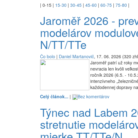
|
0-15
|
15-30
|
30-45
|
45-60
|
60-75
|
75-80
|
Jaroměř 2026 - prev
modelárov modulove
N/TT/TTe
Čo bolo
|
Daniel Martanovič
, 17. 06. 2026 (320 zhl
Jaroměř patrí už roky me
nevracia len kvôli veľkos
ročník 2026 (6.5. - 10.5.
intenzívneho „železničné
každodennej dopravy na
Celý článok...
|
Bez komentárov
Týnec nad Labem 2
stretnutie modeláro
mierke TT/TTe/N