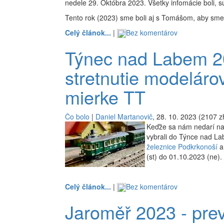
nedele 29. Októbra 2023. Všetky infomácie boli, 
Tento rok (2023) sme boli aj s Tomášom, aby sme z
Celý článok...
|
Bez komentárov
Týnec nad Labem 2
stretnutie modeláro
mierke TT
Čo bolo
|
Daniel Martanovič
, 28. 10. 2023 (2107 z
Keďže sa nám nedarí na
vybrali do Týnce nad La
železnice Podkrkonoší
a
(st) do 01.10.2023 (ne).
Celý článok...
|
Bez komentárov
Jaroměř 2023 - prev