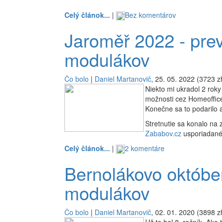
Celý článok...
|
Bez komentárov
Jaroměř 2022 - prev
modulákov
Čo bolo
|
Daniel Martanovič
, 25. 05. 2022 (3723 z
Niekto mi ukradol 2 roky
možnosti cez Homeoffice 
Konečne sa to podarilo a
Stretnutie sa konalo na 
Zababov.cz
usporiadané
Celý článok...
|
2 komentáre
Bernolákovo október
modulákov
Čo bolo
|
Daniel Martanovič
, 02. 01. 2020 (3898 z