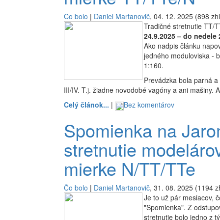
Čo bolo
|
Daniel Martanovič
, 04. 12. 2025 (898 zhl
Tradičné stretnutie TT
24.9.2025 – do nedele 
Ako nadpis článku napove
jedného moduloviska - b
1:160.
Prevádzka bola parná a 
III/IV. T.j. žiadne novodobé vagóny a ani mašiny. 
Celý článok...
|
Bez komentárov
Spomienka na Jaro
stretnutie modeláro
mierke N/TT/TTe
Čo bolo
|
Daniel Martanovič
, 31. 08. 2025 (1194 z
Je to už pár mesiacov, č
"Spomienka". Z odstupo
stretnutie bolo jedno z 