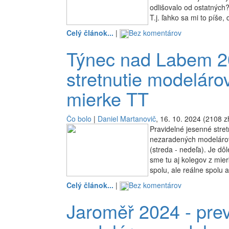
odlišovalo od ostatných?
T.j. ľahko sa mi to píše
Celý článok...
|
Bez komentárov
Týnec nad Labem 2
stretnutie modeláro
mierke TT
Čo bolo
|
Daniel Martanovič
, 16. 10. 2024 (2108 z
Pravidelné jesenné stre
nezaradených modeláro
(streda - nedeľa). Je dôl
sme tu aj kolegov z mier
spolu, ale reálne spolu a
Celý článok...
|
Bez komentárov
Jaroměř 2024 - prev