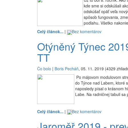
Už to bol 8. ročník. Ako 
kde sme si odskúšali ako
odskúšať opäť veľa nový
spôsob fungovania, zmeni
podlahu. Všetko nakonie
Celý článok...
|
Bez komentárov
Otýněný Týnec 2019 
TT
Čo bolo
|
Boris Pecháň
, 05. 11. 2019 (4329 zhliad
Po májovom modulovom stretn
do Týnce nad Labem, ktoré sa
naposledy písal o krásnom hi
Labe. Na radničnej tabuli sa 
Celý článok...
|
Bez komentárov
Jaroměř 2019 - prev