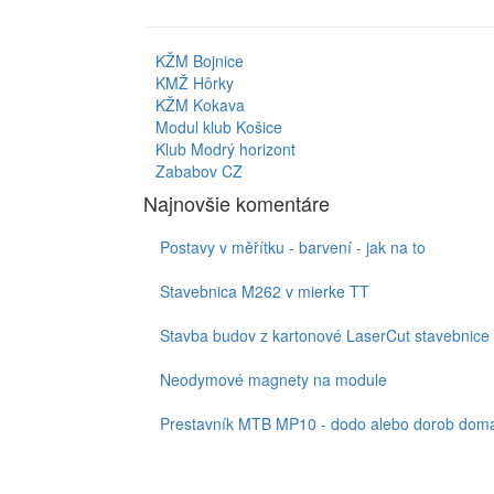
KŽM Bojnice
KMŽ Hôrky
KŽM Kokava
Modul klub Košice
Klub Modrý horizont
Zababov CZ
Najnovšie komentáre
Postavy v měřítku - barvení - jak na to
Stavebnica M262 v mierke TT
Stavba budov z kartonové LaserCut stavebnice
Neodymové magnety na module
Prestavník MTB MP10 - dodo alebo dorob doma,