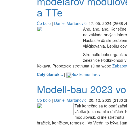
modelárov modulove
a TTe
Čo bolo
|
Daniel Martanovič
, 17. 05. 2024 (2668 z
Áno, áno, áno. Konečne
na základe prvých inform
Našťastie ďalšie problé
vláčikovania. Lepšiu dov
Stretnutie bolo organi
železnice Podkrkonoší v 
Kokava. Propozície stretnutia sú na webe
Zababov
Celý článok...
|
Bez komentárov
Modell-bau 2023 vo
Čo bolo
|
Daniel Martanovič
, 20. 12. 2023 (2130 z
Tak konečne sa to opäť začal
všetko je za nami a ďalších 
modulovísk, či iné stretnutia,
hračiek, koníčkov, remesiel. Vo Viedni to býva štand