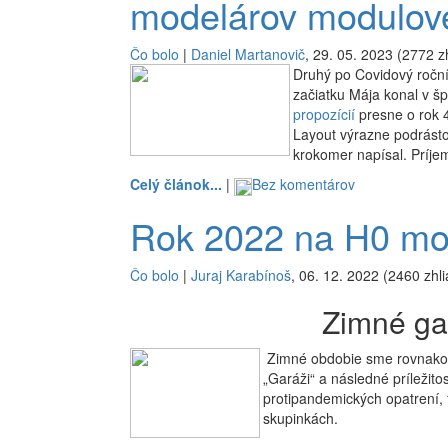
modelárov modulove
Čo bolo
|
Daniel Martanovič
, 29. 05. 2023 (2772 z
Druhý po Covidový roční
začiatku Mája konal v šp
propozícií
presne o rok 4
Layout výrazne podrásto
krokomer napísal. Príje
Celý článok...
|
Bez komentárov
Rok 2022 na H0 mod
Čo bolo
|
Juraj Karabínoš
, 06. 12. 2022 (2460 zhli
Zimné ga
Zimné obdobie sme rovnako a
„Garáži“ a následné príležito
protipandemických opatrení, 
skupinkách.