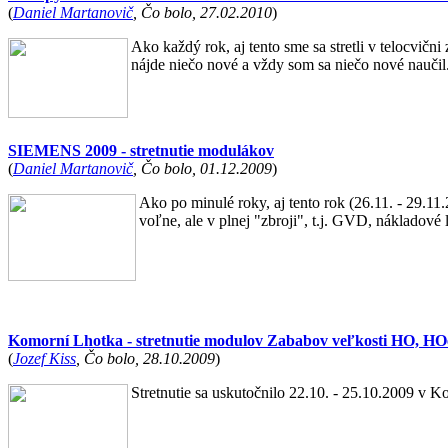
(
Daniel Martanovič
, Čo bolo, 27.02.2010
)
Ako každý rok, aj tento sme sa stretli v telocvični
nájde niečo nové a vždy som sa niečo nové naučil.
SIEMENS 2009 - stretnutie modulákov
(
Daniel Martanovič
, Čo bolo, 01.12.2009
)
Ako po minulé roky, aj tento rok (26.11. - 29.11
voľne, ale v plnej "zbroji", t.j. GVD, nákladové
Komorní Lhotka - stretnutie modulov Zababov veľkosti HO, HO
(
Jozef Kiss
, Čo bolo, 28.10.2009
)
Stretnutie sa uskutočnilo 22.10. - 25.10.2009 v K