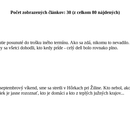
Počet zobrazených článkov: 30 (z celkom 80 nájdených)
tie posunuté do trošku iného termínu. Ako sa zdá, nikomu to nevadilo. A
by sa všetci dohodli, kto kedy príde - celý deň bolo rovnako plno.
 septembrový víkend, sme sa stretli v Hôrkach pri Žiline. Kto nebol, ak
tiek je jasne rozoznať, kto je domáci a kto z teplých južných krajov...