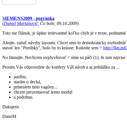
SIEMENS2009 - pozvánka
(
Daniel Martanovič
, Čo bolo, 09.10.2009
)
Toto nie článok, je úplne irelevantné koľko chýb je v texte, podstatné
Ahojte, zatiaľ návrhy layoutu. Chcel smo to demokraticky rozhodnúť
stavať len "Porúbky", bolo by to krásne. Kuknite sem =
http://fktt.i
No hlasujte. Nechcem ovplyvňovať = mne sa páči (1). Je tam najviac
Prosím Vás odpovedzte do konfery Váš návrh a aj prihlášku za ...
jazdím,
starám o decká,
prinesiem tieto vagóny...
chcem prezentaovať tento modul
a podobne.
Dakujem
DanoM