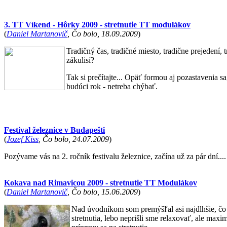
3. TT Víkend - Hôrky 2009 - stretnutie TT modulákov
(
Daniel Martanovič
, Čo bolo, 18.09.2009
)
Tradičný čas, tradičné miesto, tradične prejedení,
zákulisí?
Tak si prečítajte... Opäť formou aj pozastavenia s
budúci rok - netreba chýbať.
Festival železnice v Budapešti
(
Jozef Kiss
, Čo bolo, 24.07.2009
)
Pozývame vás na 2. ročník festivalu železnice, začína už za pár dní....
Kokava nad Rimavicou 2009 - stretnutie TT Modulákov
(
Daniel Martanovič
, Čo bolo, 15.06.2009
)
Nad úvodníkom som premýšľal asi najdlhšie, čo n
stretnutia, lebo neprišli sme relaxovať, ale max