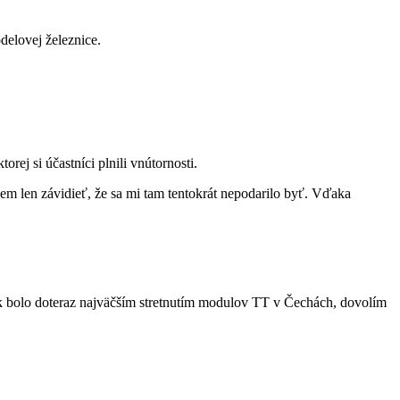
delovej železnice.
orej si účastníci plnili vnútornosti.
em len závidieť, že sa mi tam tentokrát nepodarilo byť. Vďaka
k bolo doteraz najväčším stretnutím modulov TT v Čechách, dovolím