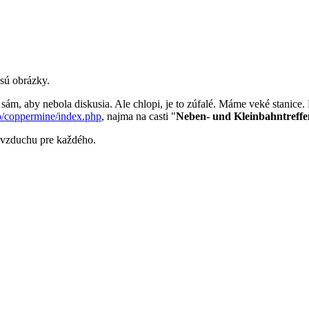
 sú obrázky.
 sám, aby nebola diskusia. Ale chlopi, je to zúfalé. Máme veké stani
nfo/coppermine/index.php
, najma na casti "
Neben- und Kleinbahntreffe
 vzduchu pre každého.