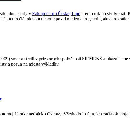
 základnej školy v
Zákupoch pri Českej Lípe
. Tento rok po štvrtý krát. 
 T.j. tento článok som nekoncipoval nie len ako galériu, ale ako krátk
.2009) sme sa stretli v priestoroch spoločnosti SIEMENS a ukázali sme 
 listy a posun na miesta výkladky.
e
omornej Lhotke neďaleko Ostravy. Všetko bolo fajn, len začiatok mojej 