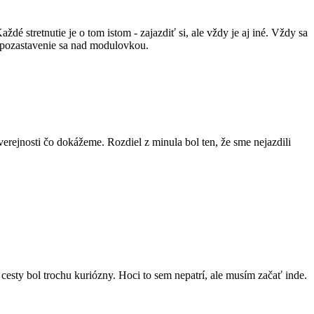
Každé stretnutie je o tom istom - zajazdiť si, ale vždy je aj iné. Vždy sa
e pozastavenie sa nad modulovkou.
verejnosti čo dokážeme. Rozdiel z minula bol ten, že sme nejazdili
cesty bol trochu kuriózny. Hoci to sem nepatrí, ale musím začať inde.