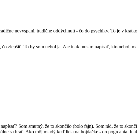
 tradične nevyspaní, tradične oddýchnutí - čo do psychiky. To je v krát
a, čo zlepšiť. To by som nebol ja. Ale inak musím napísať, kto nebol, ma
apísať? Som smutný, že to skončilo (bolo fajn). Som rád, že to skonči
imálne sa hrať. Ako môj mladý keď lieta na hojdačke - do pogrcania. Ina