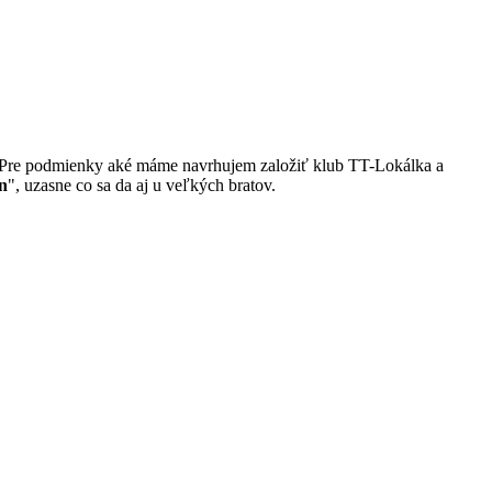
ce. Pre podmienky aké máme navrhujem založiť klub TT-Lokálka a
n
", uzasne co sa da aj u veľkých bratov.