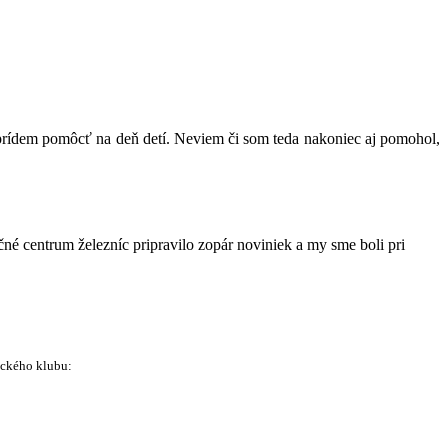
eprídem pomôcť na deň detí. Neviem či som teda nakoniec aj pomohol,
né centrum železníc pripravilo zopár noviniek a my sme boli pri
ického klubu: