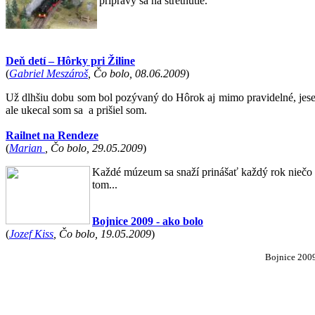
prípravy sa na stretnutie.
Deň detí – Hôrky pri Žiline
(
Gabriel Meszároš
, Čo bolo, 08.06.2009
)
Už dlhšiu dobu som bol pozývaný do Hôrok aj mimo pravidelné, jesen
ale ukecal som sa
a prišiel som.
Railnet na Rendeze
(
Marian
, Čo bolo, 29.05.2009
)
Každé múzeum sa snaží prinášať každý rok niečo n
tom...
Bojnice 2009 - ako bolo
(
Jozef Kiss
, Čo bolo, 19.05.2009
)
Bojnice 2009