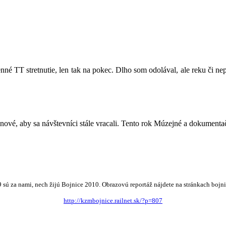
né TT stretnutie, len tak na pokec. Dlho som odolával, ale reku či n
ové, aby sa návštevníci stále vracali. Tento rok Múzejné a dokumentač
 sú za nami, nech žijú Bojnice 2010. Obrazovú reportáž nájdete na stránkach bojn
http://kzmbojnice.railnet.sk/?p=807