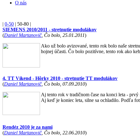
O nás
|
0-50
|
50-80
|
SIEMENS 2010/2011 - stretnutie modulákov
(
Daniel Martanovič
, Čo bolo, 25.01.2011
)
Ako už bolo avizované, tento rok bolo naše stretnu
hojnej účasti. Čo bolo pozitívne, tento rok ako ke
4. TT Víkend - Hôrky 2010 - stretnutie TT modulákov
(
Daniel Martanovič
, Čo bolo, 07.09.2010
)
Aj tento rok v tradičnom čase na konci leta - prvý
Aj keď je koniec leta, silne sa ochladilo. Podľa fo
Rendéz 2010 je za nami
(
Daniel Martanovič
, Čo bolo, 22.06.2010
)