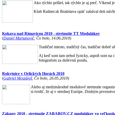
Ako rýchlo prišiel, tak rýchlo je aj preč. Víkend j
Klub Railnet.sk Bratislava opäť zabával deti návš
Kokava nad Rimavicou 2010 - stretnutie TT Modulákov
(
Daniel Martanovič
, Čo bolo, 14.06.2010
)
Tradičné miesto, tradičný čas, tradične dobré ub
Aj keď som tam nebol fyzicky, aspoň som na ch
fotografom za duševnú posilu.
Rokytnice v Orlických Horách 2010
(
Gabriel Meszároš
, Čo bolo, 26.05.2010
)
Alebo aj medzinárodné modulové stretnutie organi
si tvrdiť, že aj v strednej Európe. Druhým prvens
Zákupy 2010 - stretnutie ZABABOV.CZ modulákov vo veľkosti