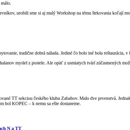
e málo.
tevníkov, urobili sme si aj malý Workshop na tému štrkovania koľají mo
ytovanie, tradične dobrá nálada. Jediné čo bolo iné bola reštaurácia, v kt
alanov myslel z postele. Ale opäť z usmiatych tvárí zúčastnených mož
zované TT sekciou českého klubu Zababov. Malo dve prvenstvá. Jedna
tvom bol KOPEC – k nemu sa ešte dostaneme.
ach N a TT