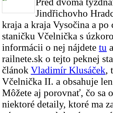
Pred dvoma týždňam
Jindřichovho Hradc
kraja a kraja Vysočina a po 
staničku Včelnička s úzkor
informácii o nej nájdete
tu
a
railnete.sk o tejto peknej s
článok
Vladimír Klusáček
,
Včelnička II. a obsahuje len
Môžete aj porovnať, čo sa 
niektoré detaily, ktoré ma z