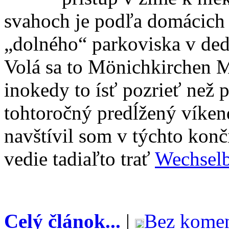
svahoch je podľa domácich 
„dolného“ parkoviska v dedi
Volá sa to Mönichkirchen Ma
inokedy to ísť pozrieť než 
tohtoročný predĺžený víken
navštívil som v týchto konči
vedie tadiaľto trať
Wechsel
Celý článok...
|
Bez komen