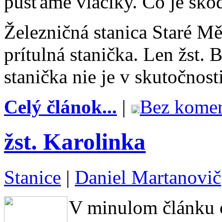
púšťame vláčiky. Čo je ško
Železničná stanica Staré M
prítulná stanička. Len žst. 
stanička nie je v skutočnosti
Celý článok...
|
Bez komen
žst. Karolinka
Stanice
|
Daniel Martanovič
V minulom článku o