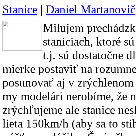
Stanice
|
Daniel Martanovič
Milujem prechádzky
staniciach, ktoré s
t.j. sú dostatočne d
mierke postaviť na rozumnej
posunovať aj v zrýchlenom č
my modelári nerobíme, že 
zrýchľujeme ale stanice ne
lieta 150km/h (aby sa to sti