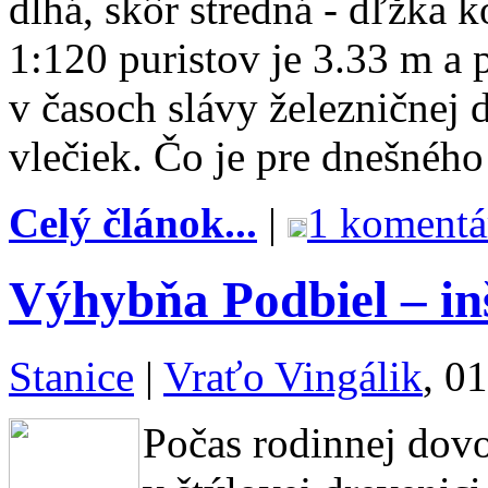
dlhá, skôr stredná - dľžka 
1:120 puristov je 3.33 m a 
v časoch slávy železničnej
vlečiek. Čo je pre dnešného
Celý článok...
|
1 komentá
Výhybňa Podbiel – in
Stanice
|
Vraťo Vingálik
, 0
Počas rodinnej dov