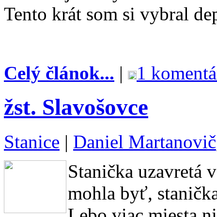
Tento krát som si vybral d
Celý článok...
|
1 komentá
žst. Slavošovce
Stanice
|
Daniel Martanovič
Stanička uzavretá v
mohla byť, stanička
Lebo viac miesta n