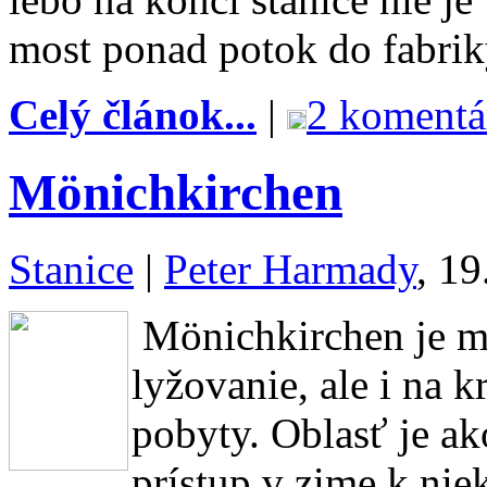
most ponad potok do fabrik
Celý článok...
|
2 komentá
Mönichkirchen
Stanice
|
Peter Harmady
, 19
Mönichkirchen je ma
lyžovanie, ale i na k
pobyty. Oblasť je a
prístup v zime k ni