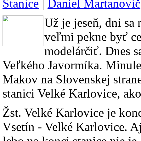
Stanice
|
Daniel Martanovič
Už je jeseň, dni sa 
veľmi pekne byť c
modelárčiť. Dnes s
Veľkého Javormíka. Minule 
Makov na Slovenskej stran
stanici Velké Karlovice, ak
Žst. Velké Karlovice je kon
Vsetín - Velké Karlovice. A
lebo na konci stanice nie je 