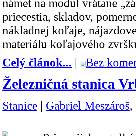
námet na modul vrátane „zá
priecestia, skladov, pomer
nákladnej koľaje, nájazdov
materiálu koľajového zvršk
Celý článok...
|
Bez komen
Železničná stanica V
Stanice
|
Gabriel Meszároš
,