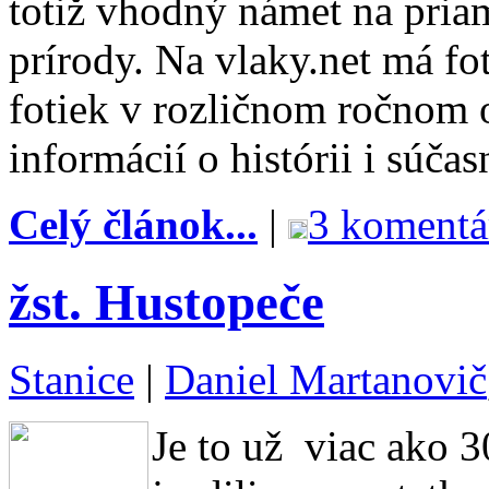
totiž vhodný námet na pria
prírody. Na vlaky.net má fo
fotiek v rozličnom ročnom o
informácií o histórii i súčas
Celý článok...
|
3 komentá
žst. Hustopeče
Stanice
|
Daniel Martanovič
Je to už viac ako 30