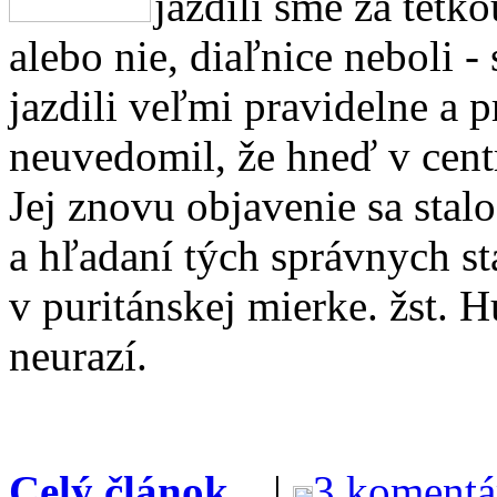
jazdili sme za tetk
alebo nie, diaľnice neboli 
jazdili veľmi pravidelne a 
neuvedomil, že hneď v centr
Jej znovu objavenie sa stal
a hľadaní tých správnych st
v puritánskej mierke. žst. H
neurazí.
Celý článok...
|
3 komentá