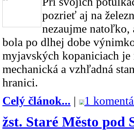
Pri svojich potul
pozrieť aj na želez
nezaujme natoľko, a
bola po dlhej dobe výnimko
myjavských kopaniciach je 
mechanická a vzhľadná sta
hranici.
Celý článok...
|
1 komentá
žst. Staré Město pod