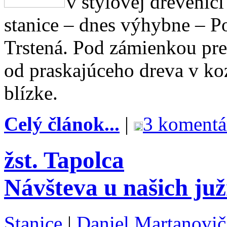
v štýlovej drevenic
stanice – dnes výhybne – P
Trstená. Pod zámienkou pr
od praskajúceho dreva v ko
blízke.
Celý článok...
|
3 komentá
žst. Tapolca
Návšteva u našich ju
Stanice
|
Daniel Martanovič