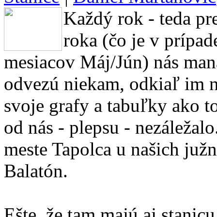
Každý rok - teda pr
roka (čo je v prípad
mesiacov Máj/Jún) nás mana
odvezú niekam, odkiaľ im n
svoje grafy a tabuľky ako t
od nás - plepsu - nezáležal
meste Tapolca u našich južn
Balatón.
Ešte, že tam majú aj stanic