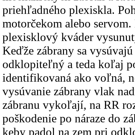
priehľadného plexiskla. P
motorčekom alebo servom.
plexisklový kváder vysunut
Keďže zábrany sa vysúvajú 
odklopiteľný a teda koľaj 
identifikovaná ako voľná, n
vysúvanie zábrany vlak nadv
zábranu vykoľají, na RR ro
poškodenie po náraze do zá
keby padol na zem pri odkl