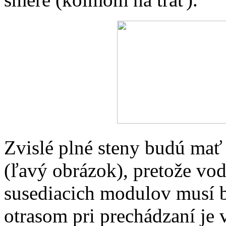
Zvislé plné steny budú mať 
(ľavý obrázok), pretože vod
susediacich modulov musí b
otrasom pri prechádzaní je