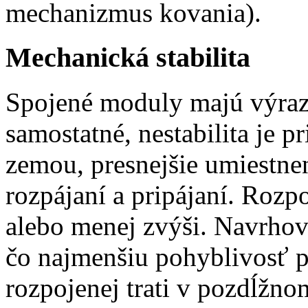
mechanizmus kovania).
Mechanická stabilita
Spojené moduly majú výrazn
samostatné, nestabilita je 
zemou, presnejšie umiestnen
rozpájaní a pripájaní. Rozp
alebo menej zvýši. Navrhov
čo najmenšiu pohyblivosť p
rozpojenej trati v pozdĺžn