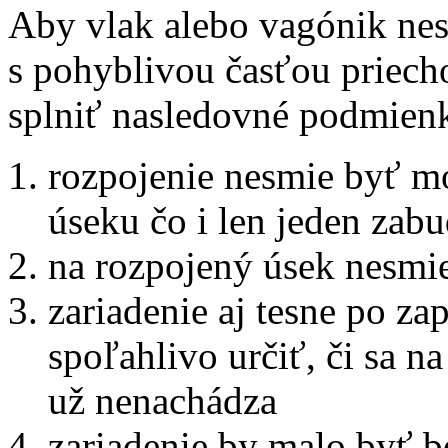
Aby vlak alebo vagónik nes
s pohyblivou časťou priech
splniť nasledovné podmien
rozpojenie nesmie byť mo
úseku čo i len jeden zab
na rozpojený úsek nesmie
zariadenie aj tesne po za
spoľahlivo určiť, či sa n
už nenachádza
zariadenie by malo byť be