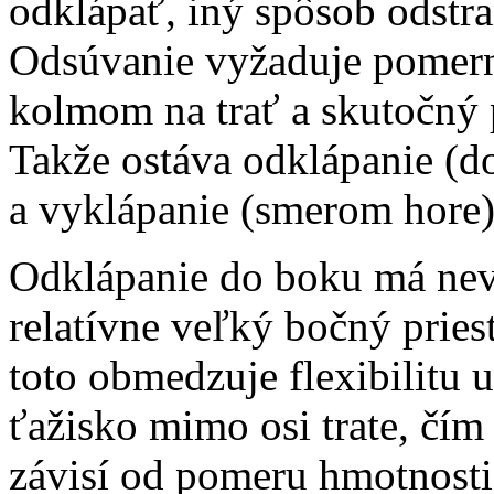
odklápať, iný spôsob odstra
Odsúvanie vyžaduje pomern
kolmom na trať a skutočný 
Takže ostáva odklápanie (d
a vyklápanie (smerom hore)
Odklápanie do boku má nev
relatívne veľký bočný pries
toto obmedzuje flexibilitu
ťažisko mimo osi trate, čím 
závisí od pomeru hmotnosti