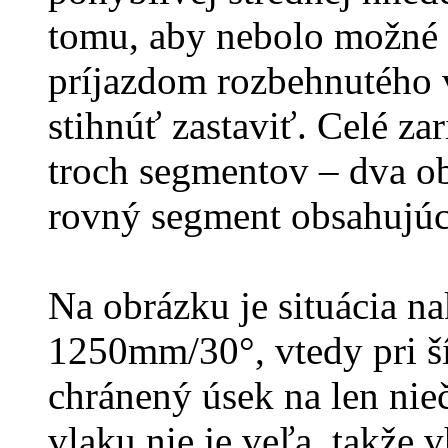
tomu, aby nebolo možné 
príjazdom rozbehnutého 
stihnúť zastaviť. Celé za
troch segmentov – dva o
rovný segment obsahujúc
Na obrázku je situácia n
1250mm/30°, vtedy pri š
chránený úsek na len nie
vlaku nie je veľa, takže