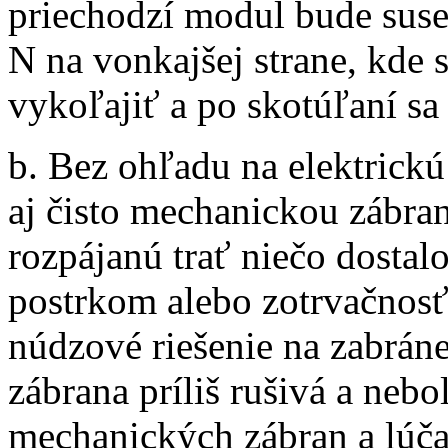
priechodzí modul bude suse
N na vonkajšej strane, kde
vykoľajiť a po skotúľaní sa
b. Bez ohľadu na elektrickú
aj čisto mechanickou zábran
rozpájanú trať niečo dostalo
postrkom alebo zotrvačnosťo
núdzové riešenie na zabrán
zábrana príliš rušivá a neb
mechanických zábran a lúča 