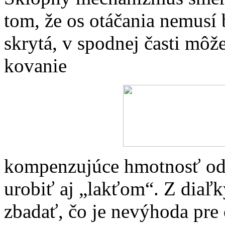
tom, že os otáčania nemusí
skrytá, v spodnej časti mô
kovanie
kompenzujúce hmotnosť odkl
urobiť aj „lakťom“. Z diaľ
zbadať, čo je nevýhoda pre