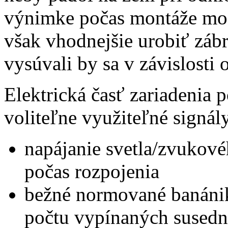
výnimke počas montáže modu
však vhodnejšie urobiť zá
vysúvali by sa v závislosti
Elektrická časť zariadenia p
voliteľne využiteľné signál
napájanie svetla/zvukovéh
počas rozpojenia
bežné normované banánik
počtu vypínaných sused