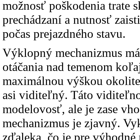
možnosť poškodenia trate s
prechádzaní a nutnosť zaist
počas prejazdného stavu.
Výklopný mechanizmus má z
otáčania nad temenom koľaj
maximálnou výškou okolitej
asi viditeľný. Táto viditeľn
modelovosť, ale je zase vho
mechanizmus je zjavný. Vyk
zďaleka, čo je pre výhodné p