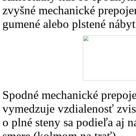
zvyšné mechanické prepoje
gumené alebo plstené náby
Spodné mechanické prepojen
vymedzuje vzdialenosť zvis
o plné steny sa podieľa aj n
smere (kolmom na trať).