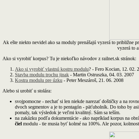
Ak ešte niekto nevidel ako sa moduly prenášajú vyzerá to približne pr
vyzerá to 
Ako si vyrobiť korpus? Tu je niekoľko návodov z railnet.sk stránok:
Ako si vyrobiť vlastnú kostru modulu
? - Fero Kocian, 12. 02. 
Stavba modulu trochu jinak
- Martin Ostruszka, 04. 03. 2007
Kostra modulu pre úzku
- Peter Meszároš, 21. 06. 2008
Alebo si urobiť u stolára:
svojpomocne - nechať si len niekde narezať doštičky a na rov
dvoch segmentov a je to pentagón - päťuholník. Do toho by asi
pomaly, tak výsledok je veľmi kvalitný. Sám sa teším.
na zakázku podľa dokumentácie - ako napríklad korpus na obrázku
čiel
modulu - tie musia byť kolmé na 100%. Ale pozor, kolmosť