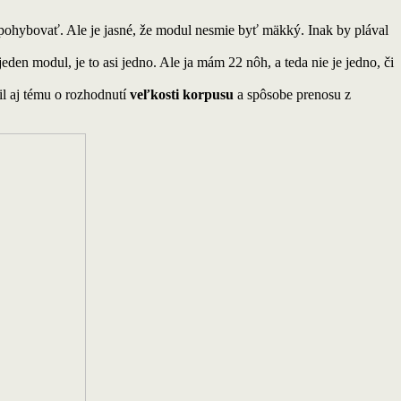
pohybovať. Ale je jasné, že modul nesmie byť mäkký. Inak by plával
n modul, je to asi jedno. Ale ja mám 22 nôh, a teda nie je jedno, či
il aj tému o rozhodnutí
veľkosti korpusu
a spôsobe prenosu z