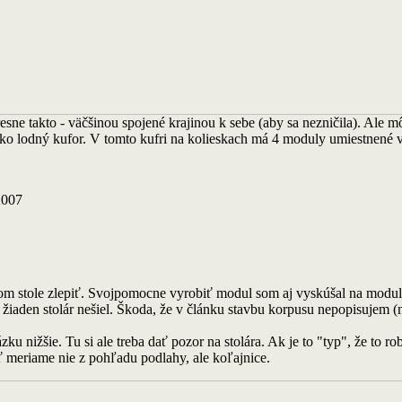
esne takto - väčšinou spojené krajinou k sebe (aby sa nezničila). Ale mô
ako lodný kufor. V tomto kufri na kolieskach má 4 moduly umiestnené v
2007
nom stole zlepiť. Svojpomocne vyrobiť modul som aj vyskúšal na modu
 žiaden stolár nešiel. Škoda, že v článku stavbu korpusu nepopisujem 
 nižšie. Tu si ale treba dať pozor na stolára. Ak je to "typ", že to r
 meriame nie z pohľadu podlahy, ale koľajnice.