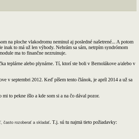
som na ploche vlakodromu neminul aj posledné našetrené... A potom
, ale inak to má už len výhody. Nehrám sa sám, netrpím syndrómom
module ma to finančne nezruinuje.
a teplárne alebo plynárne. Tí, ktorí ste boli v Bernolákove a/alebo v
ve v septembri 2012. Keď píšem tento článok, je apríl 2014 a už sa
mi to pekne išlo a kde som si a na čo dával pozor.
. T.j. sú tu najmä tieto požiadavky:
ť, často rozoberať a skladať