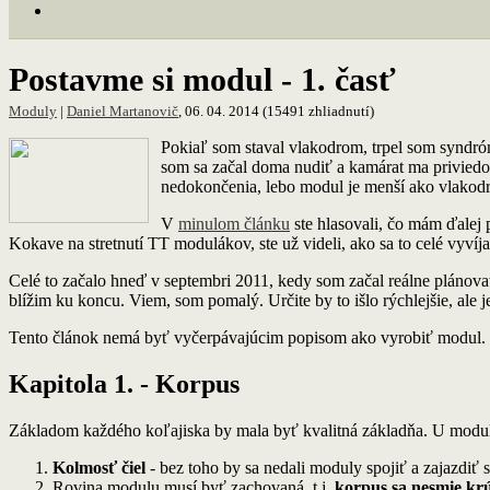
Postavme si modul - 1. časť
Moduly
|
Daniel Martanovič
, 06. 04. 2014 (15491 zhliadnutí)
Pokiaľ som staval vlakodrom, trpel som syndró
som sa začal doma nudiť a kamárat ma priviedol
nedokončenia, lebo modul je menší ako vlakodr
V
minulom článku
ste hlasovali, čo mám ďalej 
Kokave na stretnutí TT modulákov, ste už videli, ako sa to celé vyvíj
Celé to začalo hneď v septembri 2011, kedy som začal reálne plánova
blížim ku koncu. Viem, som pomalý. Určite by to išlo rýchlejšie, ale 
Tento článok nemá byť vyčerpávajúcim popisom ako vyrobiť modul. Na 
Kapitola 1. - Korpus
Základom každého koľajiska by mala byť kvalitná základňa. U modul
Kolmosť čiel
- bez toho by sa nedali moduly spojiť a zajazdiť s
Rovina modulu musí byť zachovaná, t.j.
korpus sa nesmie krú