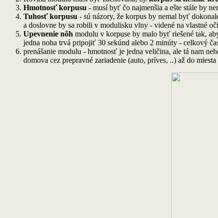
Hmotnosť korpusu
- musí byť čo najmenšia a ešte stále by n
Tuhosť korpusu
- sú názory, že korpus by nemal byť dokonal
a doslovne by sa robili v modulisku vlny - videné na vlastné oči
Upevnenie nôh
modulu v korpuse by malo byť riešené tak, aby
jedna noha trvá pripojiť 30 sekúnd alebo 2 minúty - celkový čas
prenášanie modulu - hmotnosť je jedna veličina, ale tá nam neh
domova cez prepravné zariadenie (auto, príves, ..) až do miesta s