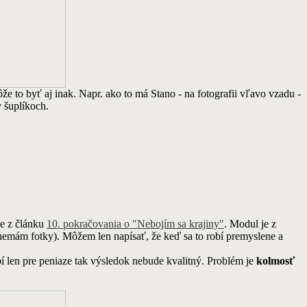
že to byť aj inak. Napr. ako to má Stano - na fotografii vľavo vzadu -
 šuplíkoch.
le z článku
10. pokračovania o "Nebojím sa krajiny"
. Modul je z
(nemám fotky
). Môžem len napísať, že keď sa to robí premyslene a
obí len pre peniaze tak výsledok nebude kvalitný. Problém je
kolmosť