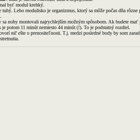
emal byť modul krehký.
e tuhý. Lebo modulisko je organizmus, ktorý sa môže počas dňa rôzne 
.
 sa nohy montovali najrychlejším možným spôsobom. Ak budete mať jede
 je potom 11 minút nemiesto 44 minút (!). To je podstatný rozdiel.
ovorí nič ešte o prenositeľnosti. T.j. medzi posledné body by som zarad
tretnutia.