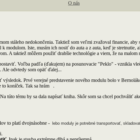
O nás
mom stáleho nedokončenia. Taktiež som veľmi zvažoval financie, aby 
 k modulom. Iste, musím ich nosiť do auta a z auta, keď je stretnutie
om. A taktiež môžem použiť drahšie technológie a viem, že na malom 
postaviť. Voľba padľa (ďakujem) na posunovacie "Peklo" - vznikla vlečk
a. Ale odvtedy som opäť ďalej...
ť výsledok. Prvé verejné predstavenie nového modulu bolo v Bernoláko
je to koníček. Tak sa hrám
.
túto tému by sa dala napísať kniha. Skôr som sa chcel pochváliť ako 
ov to platí dvojnásobne -
lebo moduly je potrebné transportovať, skladova
i.
tiť
. Inak je stavba extrémne dlhá a nepríjemná.