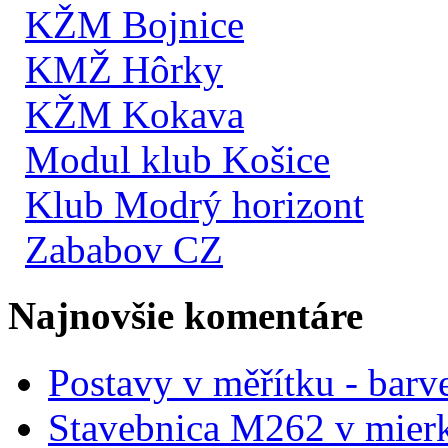
KŽM Bojnice
KMŽ Hôrky
KŽM Kokava
Modul klub Košice
Klub Modrý horizont
Zababov CZ
Najnovšie komentáre
Postavy v měřítku - barve
Stavebnica M262 v mier