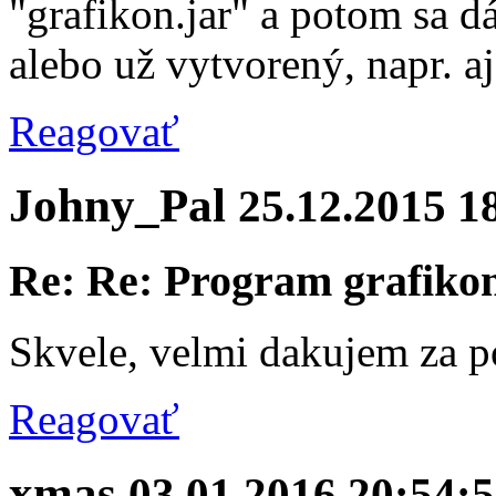
"grafikon.jar" a potom sa d
alebo už vytvorený, napr. a
Reagovať
Johny_Pal
25.12.2015 1
Re: Re: Program grafiko
Skvele, velmi dakujem za 
Reagovať
xmas
03.01.2016 20:54: