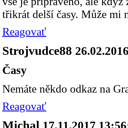
vše je připraveno, ale když
třikrát delší časy. Může mi 
Reagovať
Strojvudce88
26.02.2016
Časy
Nemáte někdo odkaz na Gra
Reagovať
Michal
17.11.2017 13:56