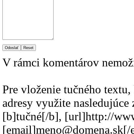
Odoslať
Reset
V rámci komentárov nemož
Pre vloženie tučného textu,
adresy využite nasledujúce
[b]tučné[/b], [url]http://w
[email]meno@domena.sk[/e