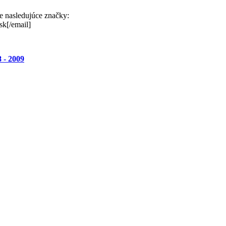
te nasledujúce značky:
sk[/email]
 - 2009