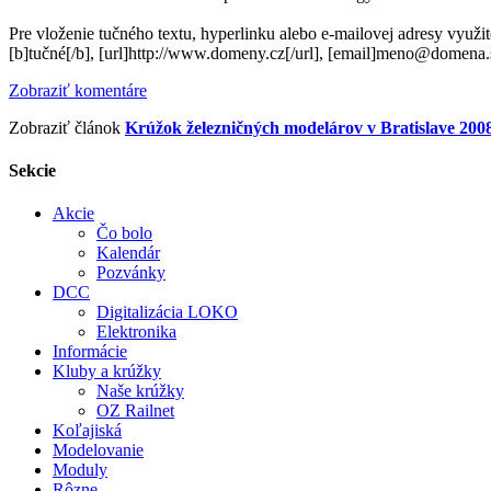
Pre vloženie tučného textu, hyperlinku alebo e-mailovej adresy využi
[b]tučné[/b], [url]http://www.domeny.cz[/url], [email]meno@domena.
Zobraziť komentáre
Zobraziť článok
Krúžok železničných modelárov v Bratislave 2008
Sekcie
Akcie
Čo bolo
Kalendár
Pozvánky
DCC
Digitalizácia LOKO
Elektronika
Informácie
Kluby a krúžky
Naše krúžky
OZ Railnet
Koľajiská
Modelovanie
Moduly
Rôzne