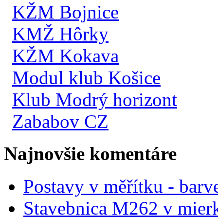
KŽM Bojnice
KMŽ Hôrky
KŽM Kokava
Modul klub Košice
Klub Modrý horizont
Zababov CZ
Najnovšie komentáre
Postavy v měřítku - barve
Stavebnica M262 v mier