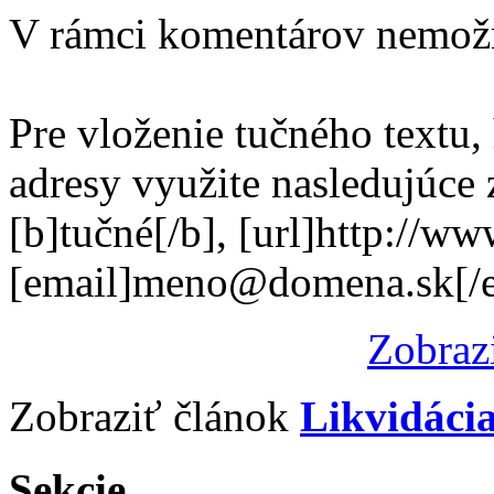
V rámci komentárov nemož
Pre vloženie tučného textu,
adresy využite nasledujúce
[b]tučné[/b], [url]http://w
[email]meno@domena.sk[/e
Zobraz
Zobraziť článok
Likvidáci
Sekcie