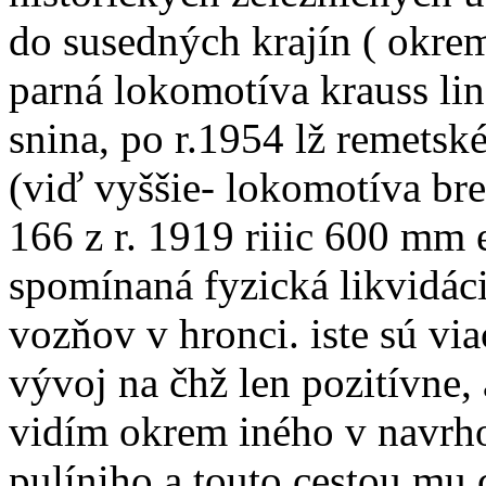
do susedných krajín ( okre
parná lokomotíva krauss line
snina, po r.1954 lž remetské
(viď vyššie- lokomotíva bre
166 z r. 1919 riiic 600 mm 
spomínaná fyzická likvidác
vozňov v hronci. iste sú viac
vývoj na čhž len pozitívne, 
vidím okrem iného v navrh
pulíniho a touto cestou mu