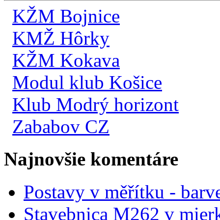
KŽM Bojnice
KMŽ Hôrky
KŽM Kokava
Modul klub Košice
Klub Modrý horizont
Zababov CZ
Najnovšie komentáre
Postavy v měřítku - barve
Stavebnica M262 v mier