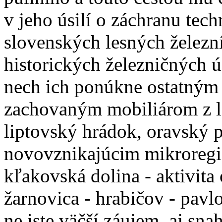
v jeho úsilí o záchranu tec
slovenských lesných železn
historických železničných 
nech ich ponúkne ostatným
zachovaným mobiliárom z le
liptovský hrádok, oravský p
novovznikajúcim mikroregi
kľakovská dolina - aktivita 
žarnovica - hrabičov - pavl
ne iste väčší záujem, aj sn