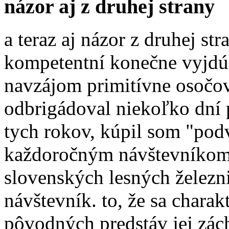
názor aj z druhej strany
a teraz aj názor z druhej st
kompetentní konečne vyjdú 
navzájom primitívne osočo
odbrigádoval niekoľko dní 
tych rokov, kúpil som "podv
každoročným návštevníkom 
slovenských lesných železn
návštevník. to, že sa charak
pôvodných predstáv jej zách