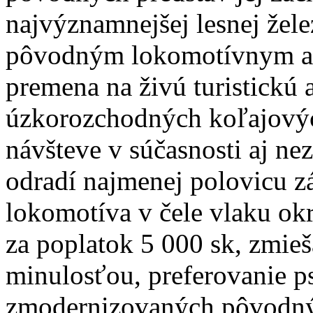
najvýznamnejšej lesnej žele
pôvodným lokomotívnym a 
premena na živú turistickú
úzkorozchodných koľajových
návšteve v súčasnosti aj n
odradí najmenej polovicu z
lokomotíva v čele vlaku ok
za poplatok 5 000 sk, zmieš
minulosťou, preferovanie p
zmodernizovaných pôvodný