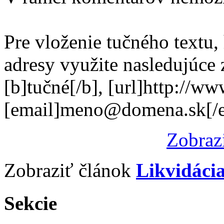
Pre vloženie tučného textu,
adresy využite nasledujúce
[b]tučné[/b], [url]http://w
[email]meno@domena.sk[/e
Zobraz
Zobraziť článok
Likvidáci
Sekcie