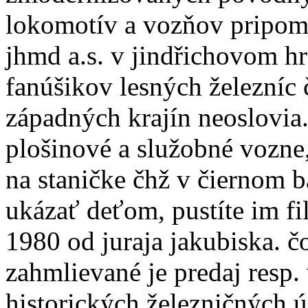
lokomotív a vozňov pripomí
jhmd a.s. v jindřichovom h
fanúšikov lesných železníc 
západných krajín neoslovia
plošinové a služobné vozne,
na staničke čhž v čiernom b
ukázať deťom, pustíte im f
1980 od juraja jakubiska. čo
zahmlievané je predaj res
historických železničných 