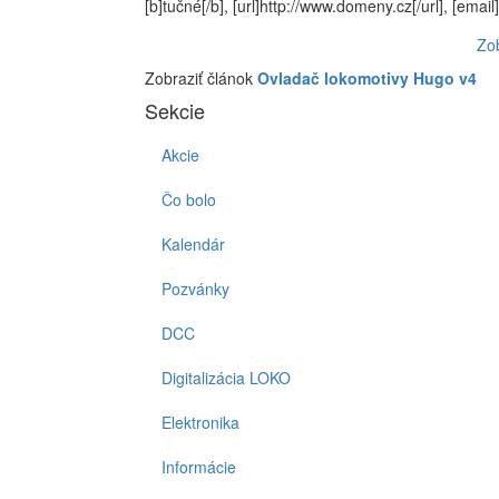
[b]tučné[/b], [url]http://www.domeny.cz[/url], [e
Zo
Zobraziť článok
Ovladač lokomotivy Hugo v4
Sekcie
Akcie
Čo bolo
Kalendár
Pozvánky
DCC
Digitalizácia LOKO
Elektronika
Informácie