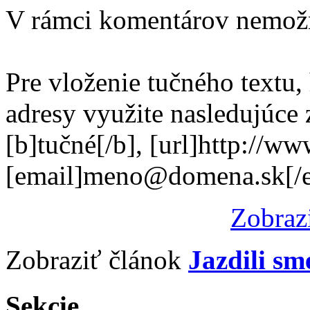
V rámci komentárov nemož
Pre vloženie tučného textu,
adresy využite nasledujúce
[b]tučné[/b], [url]http://w
[email]meno@domena.sk[/e
Zobraz
Zobraziť článok
Jazdili sm
Sekcie