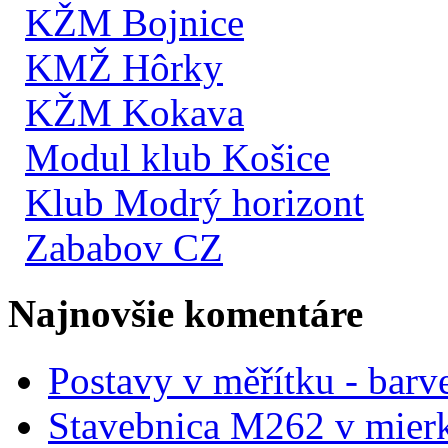
KŽM Bojnice
KMŽ Hôrky
KŽM Kokava
Modul klub Košice
Klub Modrý horizont
Zababov CZ
Najnovšie komentáre
Postavy v měřítku - barve
Stavebnica M262 v mier