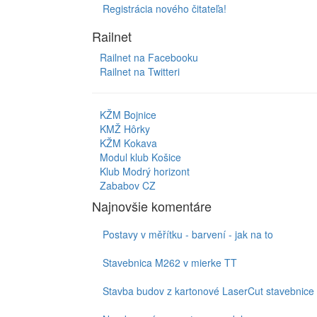
Registrácia nového čitateľa!
Railnet
Railnet na Facebooku
Railnet na Twitteri
KŽM Bojnice
KMŽ Hôrky
KŽM Kokava
Modul klub Košice
Klub Modrý horizont
Zababov CZ
Najnovšie komentáre
Postavy v měřítku - barvení - jak na to
Stavebnica M262 v mierke TT
Stavba budov z kartonové LaserCut stavebnice