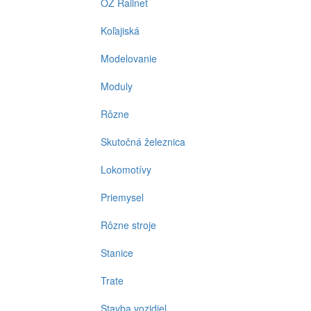
OZ Railnet
Koľajiská
Modelovanie
Moduly
Rôzne
Skutočná železnica
Lokomotívy
Priemysel
Rôzne stroje
Stanice
Trate
Stavba vozidiel