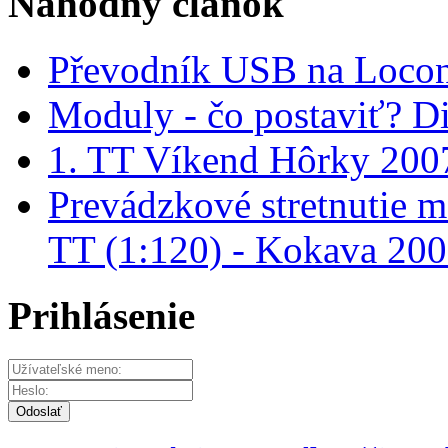
Náhodný článok
Převodník USB na Locon
Moduly - čo postaviť? D
1. TT Víkend Hôrky 200
Prevádzkové stretnutie 
TT (1:120) - Kokava 20
Prihlásenie
Odoslať