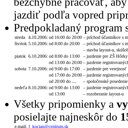
bezchybne pracovať, aby
jazdiť podľa vopred pri
Predpokladaný program st
streda
4.10.2006:
od 16:00 do 20:00
– príchod účastníkov s 
štvrtok
5.10.2006:
od 8:00 do 20:00
– príchod účastníkov s 
– stavba layout-u, skúš
piatok
6.10.2006:
od 8:00 do 13:00
– jazdenie pre ZŠ Hôrky
od 13:00 do 20:00
– jazdenie registrovanýc
sobota
7.10.2006:
od 9:00 do 17:00
– jazdenie pre verejnosť
od 17:00 do 20:00
– jazdenie registrovanýc
od 20:00 do ....
– spoločenské posedenie
nedeľa
8.10.2006:
od 9:00 do 13:00
– jazdenie registrovanýc
od 13:00
– rozoberanie layout-u
Všetky pripomienky a
vy
posielajte najneskôr do
1
e-mail:
f_kocian@centrum.sk