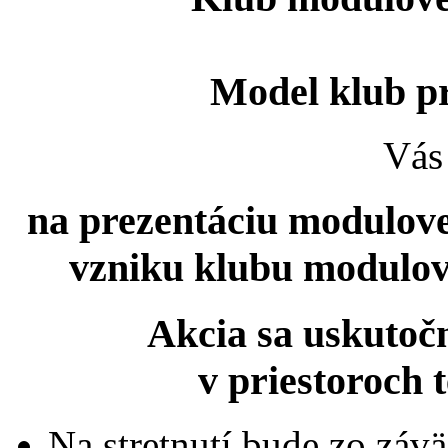
Model klub 
Vás
na prezentáciu modulovej
vzniku klubu modul
Akcia sa uskutočn
v priestoroch 
Na stretnutí bude zo záv