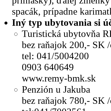
prihlášky), ďalej žinenky 
spacák, prípadne karimat
Iný typ ubytovania si ú
Turistická ubytovňa
bez raňajok 200,- SK 
tel: 041/5004200
0903 640649
www.remy-bmk.sk
Penzión u Jakuba
bez raňajok 780,- SK 