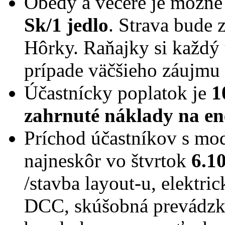
Obedy a večere je možné
Sk/1 jedlo
. Strava bude 
Hôrky. Raňajky si každý 
prípade väčšieho záujmu 
Účastnícky poplatok je
1
zahrnuté náklady na ene
Príchod účastníkov s mod
najneskôr vo štvrtok
6.1
/stavba layout-u, elektric
DCC, skúšobná prevádzka