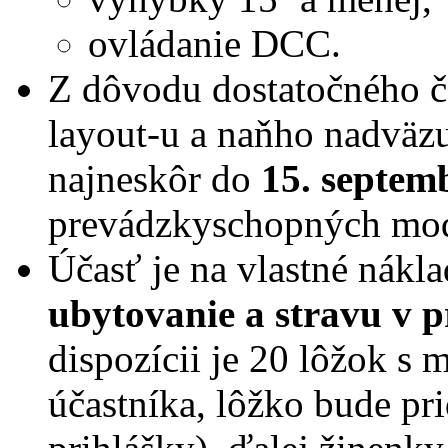
ovládanie DCC.
Z dôvodu dostatočného č
layout-u a naňho nadväz
najneskôr do
15. septem
prevádzkyschopných mo
Účasť je na vlastné nákl
ubytovanie a stravu v 
dispozícii je 20 lôžok s
účastníka, lôžko bude pr