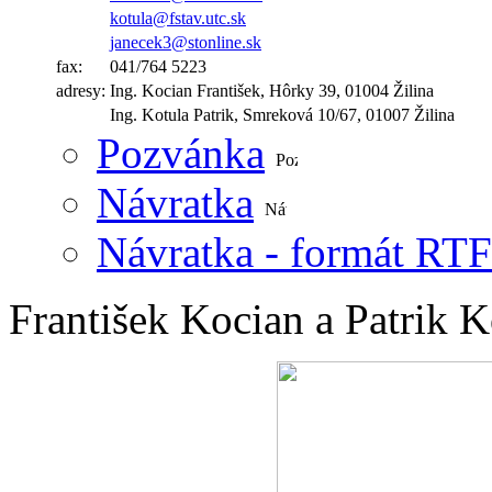
kotula@fstav.utc.sk
janecek3@stonline.sk
fax:
041/764 5223
adresy:
Ing. Kocian František, Hôrky 39, 01004 Žilina
Ing. Kotula Patrik, Smreková 10/67, 01007 Žilina
Pozvánka
Návratka
Návratka - formát RTF
František Kocian a Patrik 