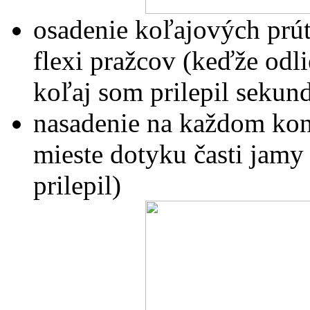
osadenie koľajových prú
flexi pražcov (keďže odl
koľaj som prilepil seku
nasadenie na každom kon
mieste dotyku časti jamy
prilepil)