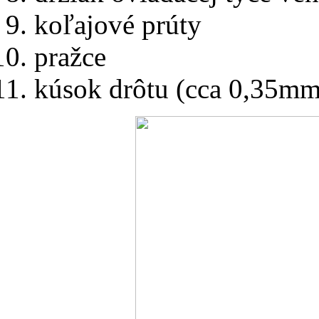
koľajové prúty
pražce
kúsok drôtu (cca 0,35mm