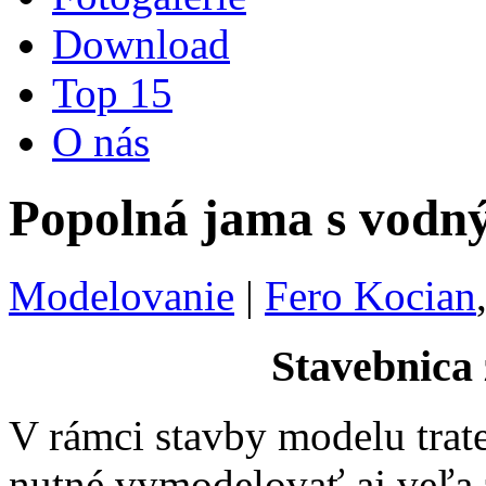
Download
Top 15
O nás
Popolná jama s vodn
Modelovanie
|
Fero Kocian
Stavebnica 
V rámci stavby modelu trat
nutné vymodelovať aj veľa z