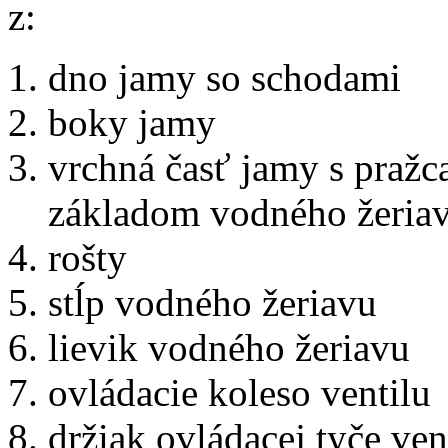
z:
dno jamy so schodami
boky jamy
vrchná časť jamy s pražc
základom vodného žeria
rošty
stĺp vodného žeriavu
lievik vodného žeriavu
ovládacie koleso ventilu
držiak ovládacej tyče ven