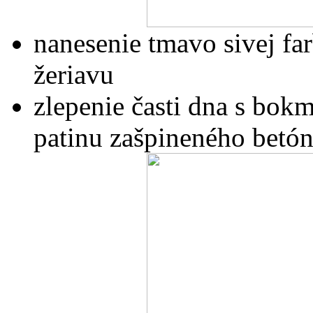
nanesenie tmavo sivej fa
žeriavu
zlepenie časti dna s bok
patinu zašpineného betó