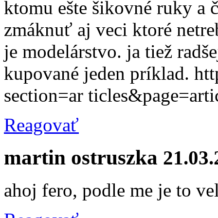
ktomu ešte šikovné ruky a 
zmáknuť aj veci ktoré netr
je modelárstvo. ja tiež rad
kupované jeden príklad. htt
section=ar ticles&page=art
Reagovať
martin ostruszka
21.03.
ahoj fero, podle me je to ve