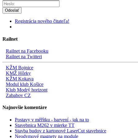
Odoslať
Registrácia nového čitateľa!
Railnet
Railnet na Facebooku
Railnet na Twitteri
KŽM Bojnice
KMŽ Hôrky
KŽM Kokava
Modul klub Košice
Klub Modrý horizont
Zababov CZ
Najnovšie komentáre
Postavy v měřítku - barvení - jak na to
Stavebnica M262 v mierke TT
Stavba budov z kartonové LaserCut stavebnice
Neodymové magnety na module