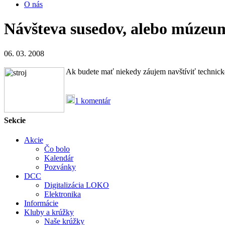
O nás
Návšteva susedov, alebo múzeu
06. 03. 2008
Ak budete mať niekedy záujem navštíviť technické
1 komentár
Sekcie
Akcie
Čo bolo
Kalendár
Pozvánky
DCC
Digitalizácia LOKO
Elektronika
Informácie
Kluby a krúžky
Naše krúžky