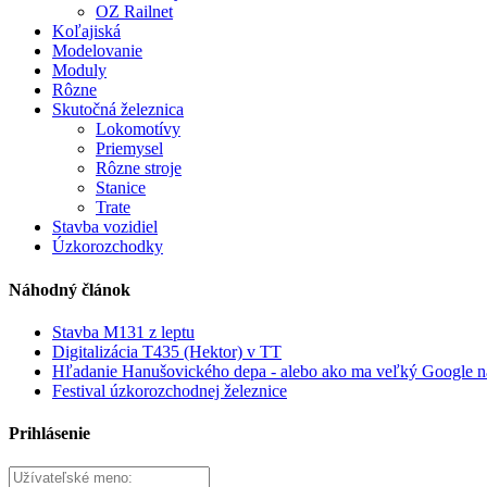
OZ Railnet
Koľajiská
Modelovanie
Moduly
Rôzne
Skutočná železnica
Lokomotívy
Priemysel
Rôzne stroje
Stanice
Trate
Stavba vozidiel
Úzkorozchodky
Náhodný článok
Stavba M131 z leptu
Digitalizácia T435 (Hektor) v TT
Hľadanie Hanušovického depa - alebo ako ma veľký Google na
Festival úzkorozchodnej železnice
Prihlásenie