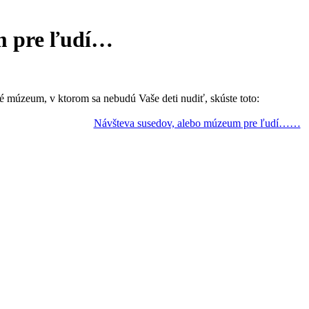
m pre ľudí…
 múzeum, v ktorom sa nebudú Vaše deti nudiť, skúste toto:
Návšteva susedov, alebo múzeum pre ľudí……