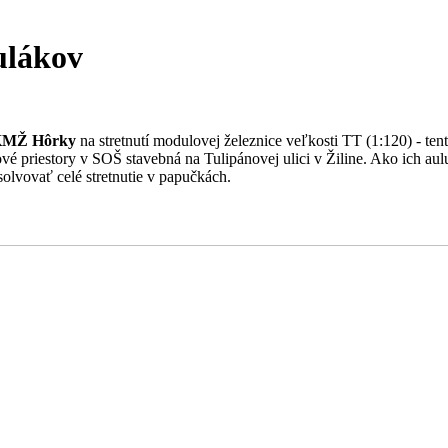
ulákov
MŽ Hôrky
na stretnutí modulovej železnice veľkosti TT (1:120) - ten
ové priestory v SOŠ stavebná na Tulipánovej ulici v Žiline. Ako ich au
olvovať celé stretnutie v papučkách.