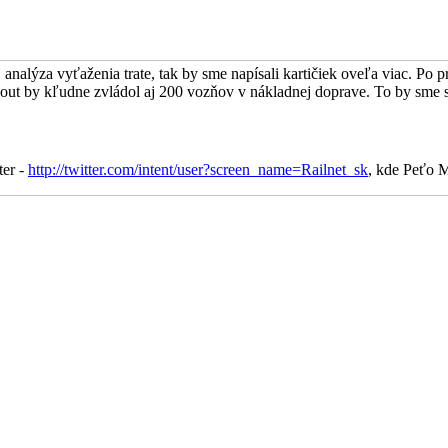
 analýza vyťaženia trate, tak by sme napísali kartičiek oveľa viac. Po
out by kľudne zvládol aj 200 vozňov v nákladnej doprave. To by sme s
ter -
http://twitter.com/intent/user?screen_name=Railnet_sk
, kde Peťo M