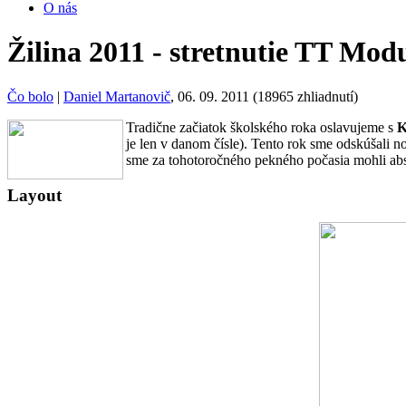
O nás
Žilina 2011 - stretnutie TT Mod
Čo bolo
|
Daniel Martanovič
, 06. 09. 2011 (18965 zhliadnutí)
Tradične začiatok školského roka oslavujeme s
K
je len v danom čísle). Tento rok sme odskúšali n
sme za tohotoročného pekného počasia mohli abs
Layout