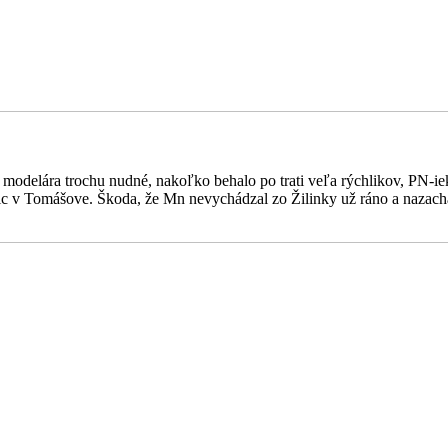
e modelára trochu nudné, nakoľko behalo po trati veľa rýchlikov, PN-i
 v Tomášove. Škoda, že Mn nevychádzal zo Žilinky už ráno a nazachádz