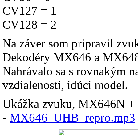
CV127 = 1
CV128 = 2
Na záver som pripravil zvuk
Dekodéry MX646 a MX648 
Nahrávalo sa s rovnakým na
vzdialenosti, idúci model.
Ukážka zvuku, MX646N + r
-
MX646_UHB_repro.mp3