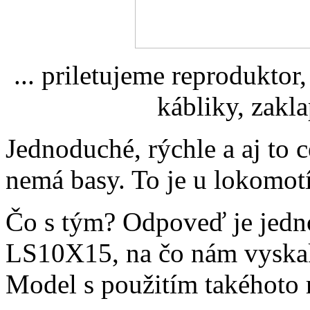
... priletujeme reprodukto
kábliky, zakl
Jednoduché, rýchle a aj to c
nemá basy. To je u lokomot
Čo s tým? Odpoveď je jedn
LS10X15, na čo nám vyskak
Model s použitím takéhoto r