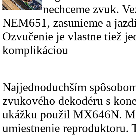
nechceme zvuk. Ve
NEM651, zasunieme a jazdí
Ozvučenie je vlastne tiež j
komplikáciou
Najjednoduchším spôsobom 
zvukového dekodéru s kon
ukážku použil MX646N. Mod
umiestnenie reproduktoru. 