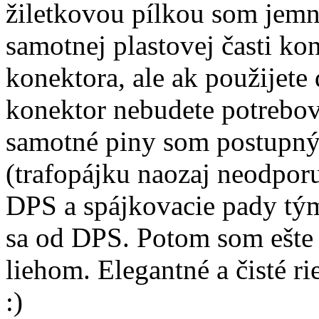
žiletkovou pílkou som jemne
samotnej plastovej časti ko
konektora, ale ak použijete 
konektor nebudete potrebova
samotné piny som postupn
(trafopájku naozaj neodpor
DPS a spájkovacie pady tým 
sa od DPS. Potom som ešte 
liehom. Elegantné a čisté 
:)