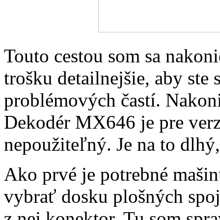
Touto cestou som sa nakoni
trošku detailnejšie, aby ste
problémových častí. Nakon
Dekodér MX646 je pre verz
nepoužiteľný. Je na to dlhý
Ako prvé je potrebné mašin
vybrať dosku plošných spo
z nej konektor. Tu som sprav