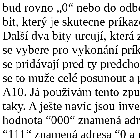
bud rovno „0“ nebo do odbo
bit, který je skutecne príka
Další dva bity urcují, která
se vybere pro vykonání príka
se pridávají pred ty predcho
se to muže celé posunout a 
A10. Já používám tento zpu
taky. A ješte navíc jsou in
hodnota “000“ znamená adre
“111“ znamená adresa “0 a 