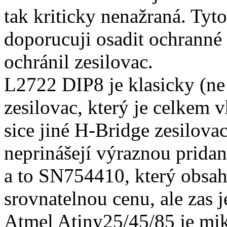
tak kriticky nenažraná. Tyto
doporucuji osadit ochranné 
ochránil zesilovac.
L2722 DIP8 je klasicky (
zesilovac, který je celkem v
sice jiné H-Bridge zesilovace
neprinášejí výraznou prida
a to SN754410, který obsah
srovnatelnou cenu, ale zas j
Atmel Atiny25/45/85 je mikr