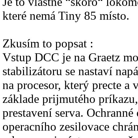
Je to vlastne “skoro“ lokom
které nemá Tiny 85 místo.
Zkusím to popsat :
Vstup DCC je na Graetz mo
stabilizátoru se nastaví nap
na procesor, který precte a
základe prijmutého príkazu,
prestavení serva. Ochrann
operacního zesilovace chrá