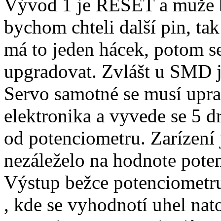
Vývod 1 je RESET a muže b
bychom chteli další pin, ta
má to jeden hácek, potom s
upgradovat. Zvlášt u SMD j
Servo samotné se musí upravi
elektronika a vyvede se 5 d
od potenciometru. Zarízení
nezáleželo na hodnote pote
Výstup bežce potenciometr
, kde se vyhodnotí uhel nat