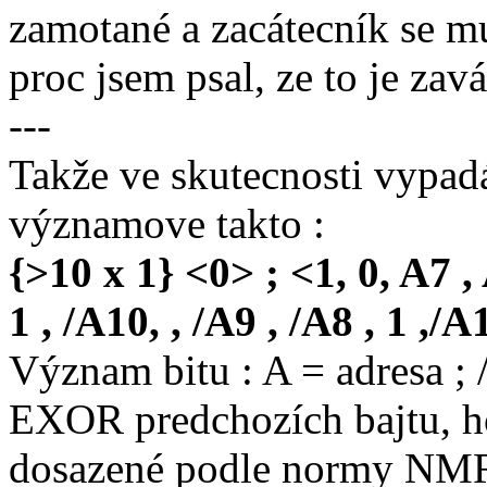
zamotané a zacátecník se mu
proc jsem psal, ze to je zav
---
Takže ve skutecnosti vypad
významove takto :
{>10 x 1} <0> ; <1, 0, A7 ,
1 , /A10, , /A9 , /A8 , 1 ,/
Význam bitu : A = adresa ; 
EXOR predchozích bajtu, ho
dosazené podle normy NM