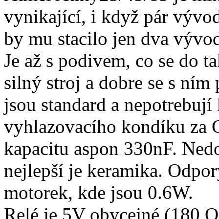
vynikající, i když pár vývo
by mu stacilo jen dva vývod
Je až s podivem, co se do t
silný stroj a dobre se s ní
jsou standard a nepotrebuj
vyhlazovacího kondíku za 
kapacitu aspon 330nF. Nedop
nejlepší je keramika. Odpo
motorek, kde jsou 0.6W.
Relé je 5V obycejné (180 O)