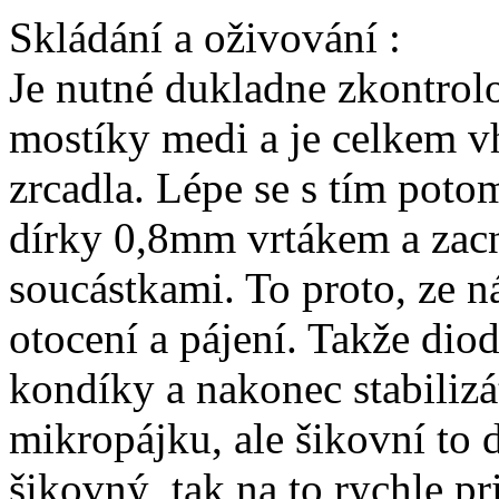
Skládání a oživování :
Je nutné dukladne zkontrol
mostíky medi a je celkem v
zrcadla. Lépe se s tím potom
dírky 0,8mm vrtákem a zacn
soucástkami. To proto, ze 
otocení a pájení. Takže dio
kondíky a nakonec stabilizá
mikropájku, ale šikovní to
šikovný, tak na to rychle pri