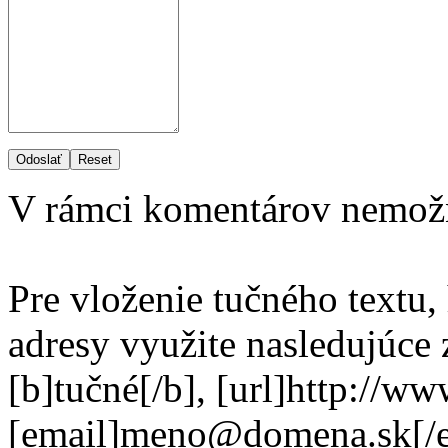
Odoslať
Reset
V rámci komentárov nemož
Pre vloženie tučného textu,
adresy využite nasledujúce
[b]tučné[/b], [url]http://w
[email]meno@domena.sk[/e