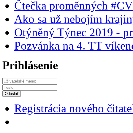
Čtečka proměnných #CV
Ako sa už nebojím krajin
Otýněný Týnec 2019 - pr
Pozvánka na 4. TT víken
Prihlásenie
Odoslať
Registrácia nového čitate