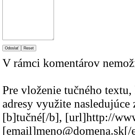
Odoslať
Reset
V rámci komentárov nemož
Pre vloženie tučného textu,
adresy využite nasledujúce
[b]tučné[/b], [url]http://w
[email]meno@domena.sk[/e