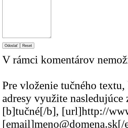
Odoslať
Reset
V rámci komentárov nemož
Pre vloženie tučného textu,
adresy využite nasledujúce
[b]tučné[/b], [url]http://w
[email]meno@domena.sk[/e