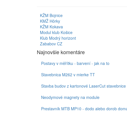
KŽM Bojnice
KMŽ Hôrky
KŽM Kokava
Modul klub Košice
Klub Modrý horizont
Zababov CZ
Najnovšie komentáre
Postavy v měřítku - barvení - jak na to
Stavebnica M262 v mierke TT
Stavba budov z kartonové LaserCut stavebnice
Neodymové magnety na module
Prestavník MTB MP10 - dodo alebo dorob doma,