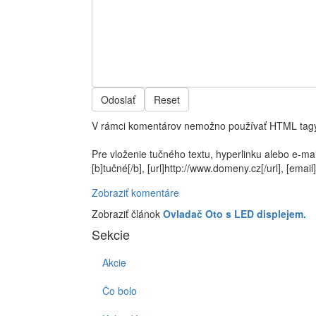
Odoslať
Reset
V rámci komentárov nemožno používať HTML tagy
Pre vloženie tučného textu, hyperlinku alebo e-ma
[b]tučné[/b], [url]http://www.domeny.cz[/url], [e
Zobraziť komentáre
Zobraziť článok
Ovladač Oto s LED displejem.
Sekcie
Akcie
Čo bolo