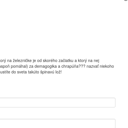
orý na železničke je od skorého začiatku a ktorý na nej
ak aspoň pomáhal) za demagogika a chrapúňa??? nazvať niekoho
ustíte do sveta takúto špinavú lož!