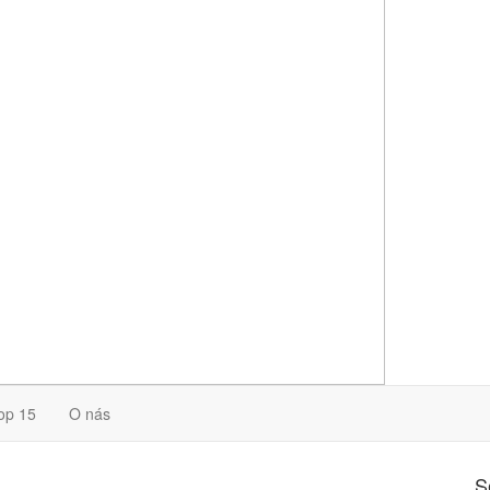
op 15
O nás
S