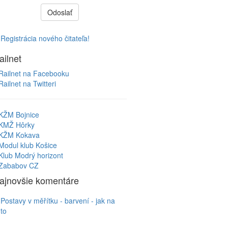
Odoslať
Registrácia nového čitateľa!
ailnet
Railnet na Facebooku
Railnet na Twitteri
KŽM Bojnice
KMŽ Hôrky
KŽM Kokava
Modul klub Košice
Klub Modrý horizont
Zababov CZ
ajnovšie komentáre
Postavy v měřítku - barvení - jak na
to