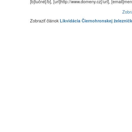
[b]tučné[/b], [url]http://www.domeny.cz[/url], [email]
Zobr
Zobraziť článok
Likvidácia Čiernohronskej železnič