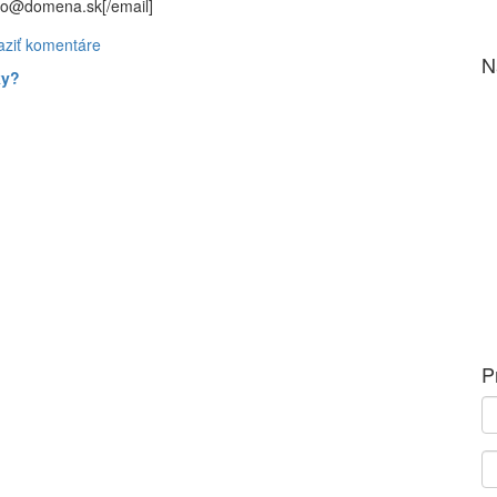
meno@domena.sk[/email]
aziť komentáre
N
ky?
P