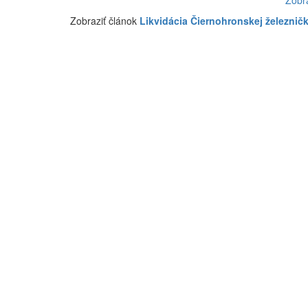
Zobr
Zobraziť článok
Likvidácia Čiernohronskej železnič