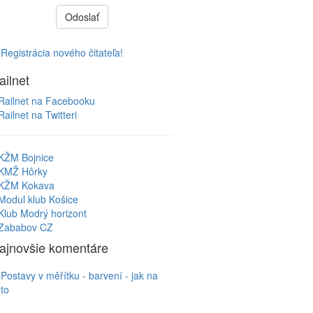
Odoslať
Registrácia nového čitateľa!
ailnet
Railnet na Facebooku
Railnet na Twitteri
KŽM Bojnice
KMŽ Hôrky
KŽM Kokava
Modul klub Košice
Klub Modrý horizont
Zababov CZ
ajnovšie komentáre
Postavy v měřítku - barvení - jak na
to