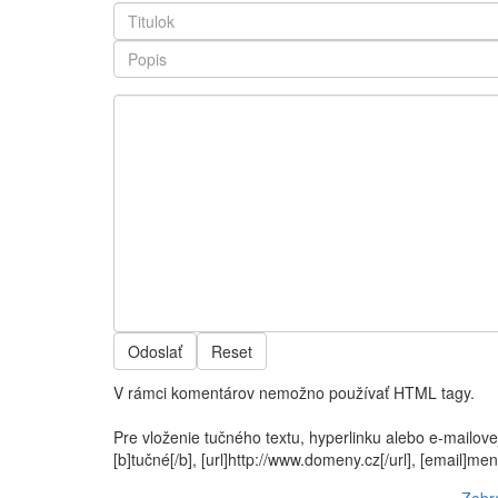
Odoslať
Reset
V rámci komentárov nemožno používať HTML tagy.
Pre vloženie tučného textu, hyperlinku alebo e-mailove
[b]tučné[/b], [url]http://www.domeny.cz[/url], [email]