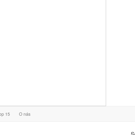
op 15
O nás
S