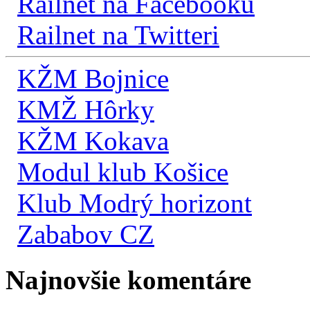
Railnet na Facebooku
Railnet na Twitteri
KŽM Bojnice
KMŽ Hôrky
KŽM Kokava
Modul klub Košice
Klub Modrý horizont
Zababov CZ
Najnovšie komentáre