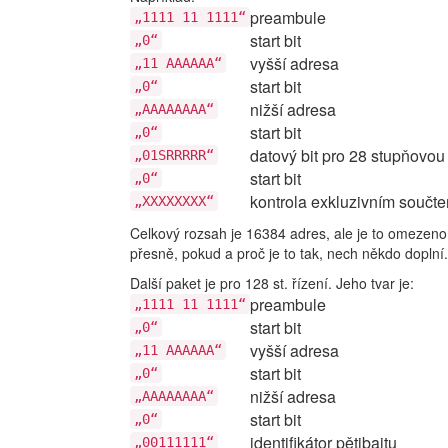
preambule
„1111 11 1111“
start bit
„0“
vyšší adresa
„11 AAAAAA“
start bit
„0“
nižší adresa
„AAAAAAAA“
start bit
„0“
datový bit pro 28 stupňovou
„01SRRRRR“
start bit
„0“
kontrola exkluzivním součt
„XXXXXXXX“
Celkový rozsah je 16384 adres, ale je to omezen
přesně, pokud a proč je to tak, nech někdo doplní.
Další paket je pro 128 st. řízení. Jeho tvar je:
preambule
„1111 11 1111“
start bit
„0“
vyšší adresa
„11 AAAAAA“
start bit
„0“
nižší adresa
„AAAAAAAA“
start bit
„0“
identifikátor pětibajtu
„00111111“