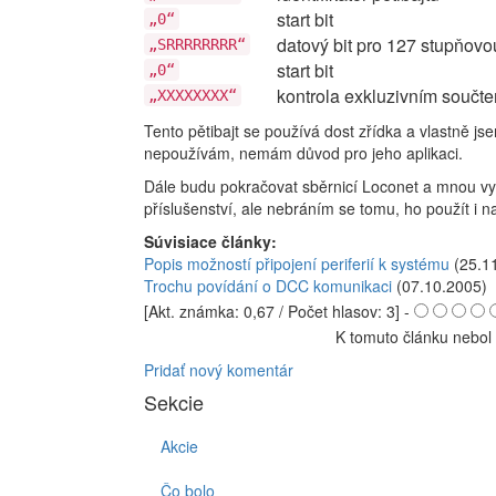
start bit
„0“
datový bit pro 127 stupňovo
„SRRRRRRRR“
start bit
„0“
kontrola exkluzivním součt
„XXXXXXXX“
Tento pětibajt se používá dost zřídka a vlastně j
nepoužívám, nemám důvod pro jeho aplikaci.
Dále budu pokračovat sběrnicí Loconet a mnou vyv
příslušenství, ale nebráním se tomu, ho použít i na
Súvisiace články:
Popis možností připojení periferií k systému
(25.1
Trochu povídání o DCC komunikaci
(07.10.2005)
[Akt. známka: 0,67 / Počet hlasov: 3] -
K tomuto článku nebol 
Pridať nový komentár
Sekcie
Akcie
Čo bolo