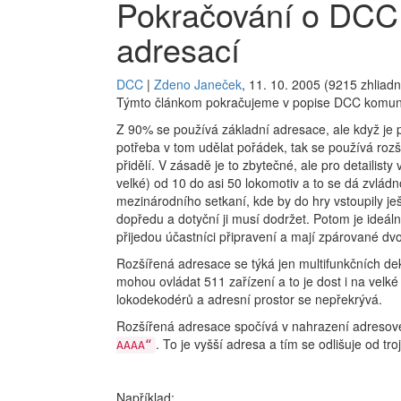
Pokračování o DCC 
adresací
DCC
|
Zdeno Janeček
, 11. 10. 2005 (9215 zhliadn
Týmto článkom pokračujeme v popise DCC komuni
Z 90% se používá základní adresace, ale když je po
potřeba v tom udělat pořádek, tak se používá roz
přidělí. V zásadě je to zbytečné, ale pro detailisty
velké) od 10 do asi 50 lokomotiv a to se dá zvlád
mezinárodního setkaní, kde by do hry vstoupily 
dopředu a dotyční ji musí dodržet. Potom je ideál
přijedou účastníci připravení a mají zpárované dvo
Rozšířená adresace se týká jen multifunkčních dek
mohou ovládat 511 zařízení a to je dost i na velké 
lokodekodérů a adresní prostor se nepřekrývá.
Rozšířená adresace spočívá v nahrazení adresové
. To je vyšší adresa a tím se odlišuje od troj
AAAA“
Například: