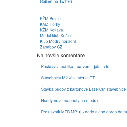
Railnet na Twitteri
KŽM Bojnice
KMŽ Hôrky
KŽM Kokava
Modul klub Košice
Klub Modrý horizont
Zababov CZ
Najnovšie komentáre
Postavy v měřítku - barvení - jak na to
Stavebnica M262 v mierke TT
Stavba budov z kartonové LaserCut stavebnice
Neodymové magnety na module
Prestavník MTB MP10 - dodo alebo dorob doma,