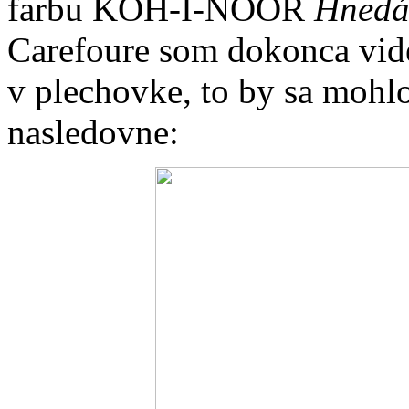
farbu KOH-I-NOOR
Hnedá
Carefoure som dokonca vide
v plechovke, to by sa mohlo
nasledovne: