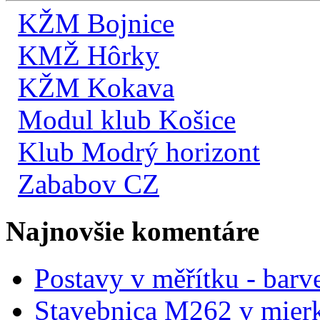
KŽM Bojnice
KMŽ Hôrky
KŽM Kokava
Modul klub Košice
Klub Modrý horizont
Zababov CZ
Najnovšie komentáre
Postavy v měřítku - barve
Stavebnica M262 v mier