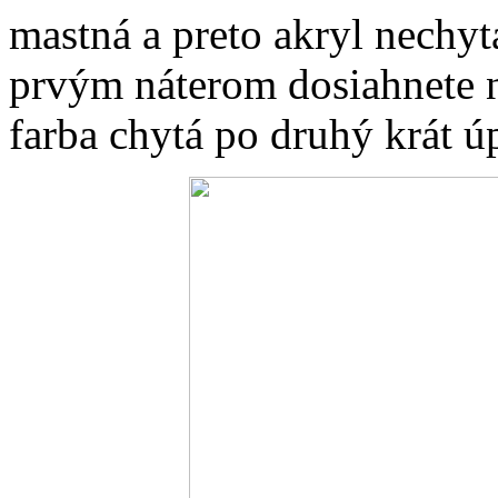
mastná a preto akryl nechy
prvým náterom dosiahnete n
farba chytá po druhý krát ú