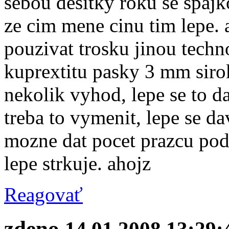
sebou desitky roku se spajk
ze cim mene cinu tim lepe. 
pouzivat trosku jinou techno
kuprextitu pasky 3 mm siro
nekolik vyhod, lepe se to da
treba to vymenit, lepe se da
mozne dat pocet prazcu podl
lepe strkuje. ahojz
Reagovať
zdeno
14.01.2008 13:29: