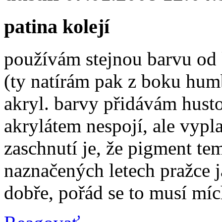
patina kolejí
používám stejnou barvu od k
(ty natírám pak z boku hum
akryl. barvy přidávám hust
akrylátem nespojí, ale vypl
zaschnutí je, že pigment te
naznačených letech pražce ja
dobře, pořád se to musí míc