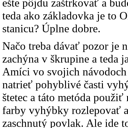
ešte pôjdu zaštrkovať a bude
teda ako základovka je to
stanicu? Úplne dobre.
Načo treba dávať pozor je 
zachýna v škrupine a teda j
Amíci vo svojich návodoch
natrieť pohyblivé časti vy
štetec a táto metóda použiť
farby vyhýbky rozlepovať a
zaschnutý povlak. Ale ide to