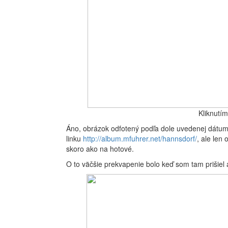
Kliknutí
Áno, obrázok odfotený podľa dole uvedenej dátu
linku
http://album.mfuhrer.net/hannsdorf/
, ale len
skoro ako na hotové.
O to väčšie prekvapenie bolo keď som tam prišiel a