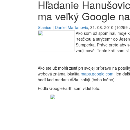
Hľadanie Hanušovic
ma veľký Google na
Stanice
|
Daniel Martanovič
, 31. 08. 2010 (10259 z
Ako som už spomínal, moje k
"tetičkou a strýcem" do Jese
Šumperka. Práve preto aby so
zaujímavé. Tento krát som si
Ako ste už mohli zistiť pri svojej príprave na potu
webová známa lokalita
maps.google.com
, len ďal
hodí keď meriam dĺžku koľají (čoho iného).
Podľa GoogleEarth som videl toto: