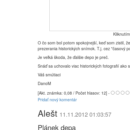
Kliknutí
O čo som bol potom spokojnejší, keď som zistil, že
prezerania historických snímok. T.j. cez "časový p
Je veľká škoda, že ďalšie depo je preč.
Snáď sa uchovalo viac historických fotografií ako sa
Váš smútiaci
DanoM
[Akt. známka: 0,08 / Počet hlasov: 12] -
Pridať nový komentár
Alešt
11.11.2012 01:03:57
Plánek depa