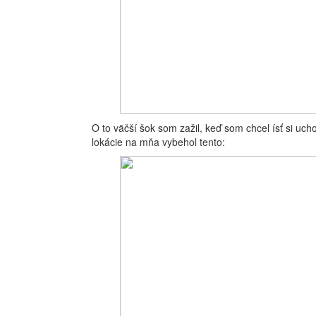
O to väčší šok som zažil, keď som chcel ísť si uc
lokácie na mňa vybehol tento: