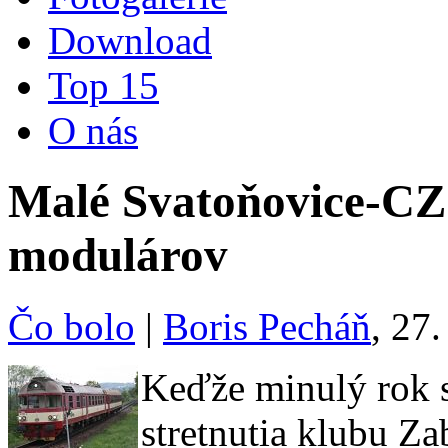
Download
Top 15
O nás
Malé Svatoňovice-CZ 
modulárov
Čo bolo
|
Boris Pecháň
, 27
Keďže minulý rok s
stretnutia klubu Z