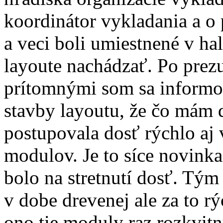
koordinátor vykladania a o
a veci boli umiestnené v hal
layoute nachádzať. Po prezut
prítomnými som sa informov
stavby layoutu, že čo mám ď
postupovala dosť rýchlo aj 
modulov. Je to síce novink
bolo na stretnutí dosť. Tým
v dobe drevenej ale za to r
ono tie moduly raz rozkvit