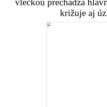
vlečkou prechádza hlavn
križuje aj 