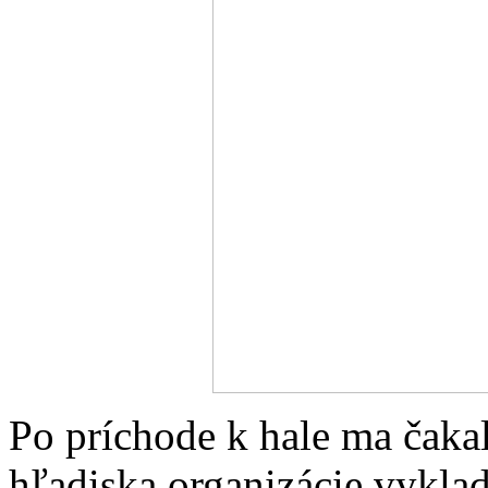
Po príchode k hale ma čaka
hľadiska organizácie vykla