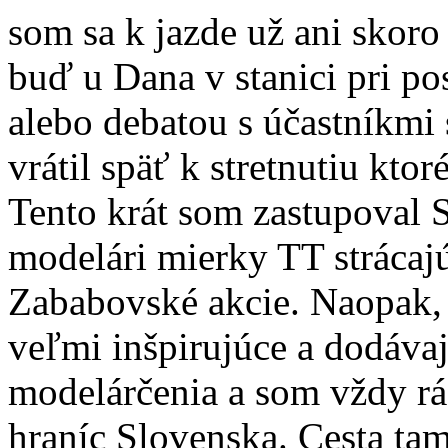
som sa k jazde už ani skoro
buď u Dana v stanici pri p
alebo debatou s účastníkmi s
vrátil späť k stretnutiu kto
Tento krát som zastupoval S
modelári mierky TT strácaj
Zababovské akcie. Naopak, p
veľmi inšpirujúce a dodáva
modelárčenia a som vždy rá
hraníc Slovenska. Cesta ta