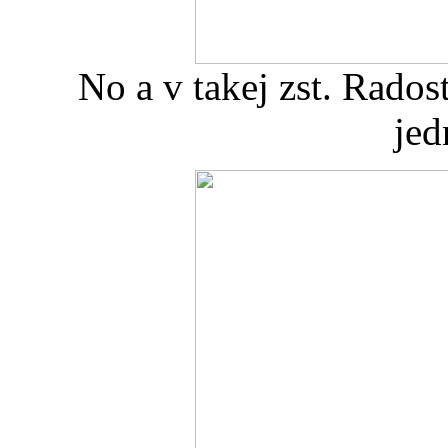
No a v takej zst. Rados
jed