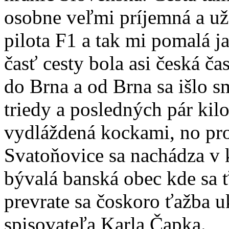
osobne veľmi príjemná a uži
pilota F1 a tak mi pomalá j
časť cesty bola asi česká ča
do Brna a od Brna sa išlo s
triedy a posledných pár kilo
vydláždená kockami, no pro
Svatoňovice sa nachádza v 
bývalá banská obec kde sa ťa
prevrate sa čoskoro ťažba u
spisovateľa Karla Čapka.