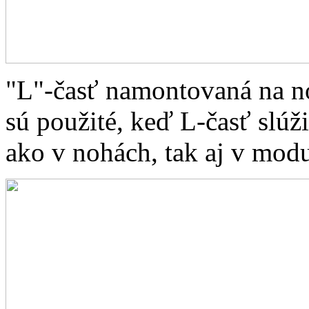
"L"-časť namontovaná na noh
sú použité, keď L-časť slúži
ako v nohách, tak aj v modu