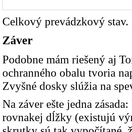
Celkový prevádzkový stav.
Záver
Podobne mám riešený aj Tom
ochranného obalu tvoria na
Zvyšné dosky slúžia na spe
Na záver ešte jedna zásada
rovnakej dĺžky (existujú výn
skrutky sú tak vypočítané, 