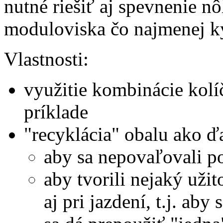
nutné riešiť aj spevnenie n
moduloviska čo najmenej k
Vlastnosti:
využitie kombinácie kolí
príklade
"recyklácia" obalu ako ď
aby sa nepovaľovali p
aby tvorili nejaký užit
aj pri jazdení, t.j. ab