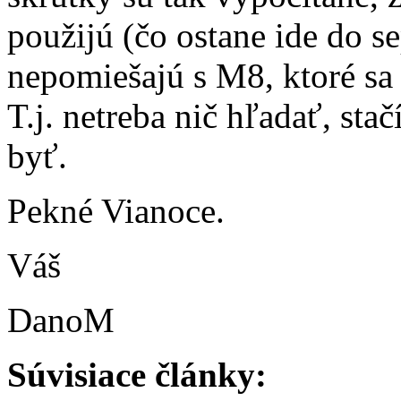
použijú (čo ostane ide do s
nepomiešajú s M8, ktoré sa
T.j. netreba nič hľadať, stač
byť.
Pekné Vianoce.
Váš
DanoM
Súvisiace články: