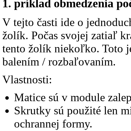
1. príklad obmedzenia po
V tejto časti ide o jednodu
žolík. Počas svojej zatiaľ k
tento žolík niekoľko. Toto j
balením / rozbaľovaním.
Vlastnosti:
Matice sú v module zale
Skrutky sú použité len m
ochrannej formy.