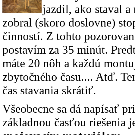
jazdil, ako staval a
zobral (skoro doslovne) sto
činností. Z tohto pozorova
postavím za 35 minút. Pre
máte 20 nôh a každú montuj
zbytočného času.... Atď. Te
čas stavania skrátiť.
Všeobecne sa dá napísať pri
základnou časťou riešenia j