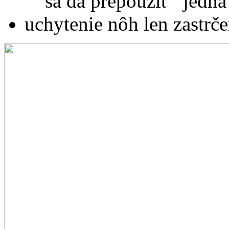
sa dá prepoužiť "jedna
uchytenie nôh len zastrče