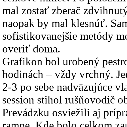
mal zostať zberač zdvihnutý
naopak by mal klesnúť. Sam
sofistikovanejšie metódy mer
overiť doma.
Grafikon bol urobený pestro
hodinách – vždy vrchný. Je
2-3 po sebe nadväzujúce vl
session stihol rušňovodič o
Prevádzku osviežili aj príp
rampe. Kde bolo celkom za