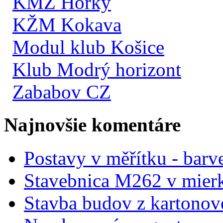
KMŽ Hôrky
KŽM Kokava
Modul klub Košice
Klub Modrý horizont
Zababov CZ
Najnovšie komentáre
Postavy v měřítku - barve
Stavebnica M262 v mier
Stavba budov z kartonov