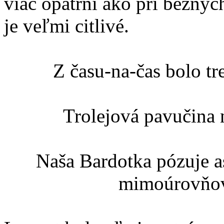
viac opatrní ako pri bežný
je veľmi citlivé.
Z času-na-čas bolo tr
Trolejová pavučina 
Naša Bardotka pózuje a
mimoúrovňovo