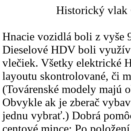
Historický vlak
Hnacie vozidlá boli z vyše 
Dieselové HDV boli využív
vlečiek. Všetky elektrické
layoutu skontrolované, či m
(Továrenské modely majú obv
Obvykle ak je zberač vybav
jednu vybrať.) Dobrá pomôc
centové mince: Po položení