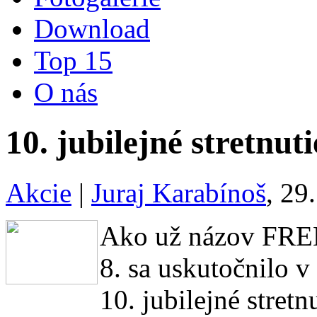
Download
Top 15
O nás
10. jubilejné stretn
Akcie
|
Juraj Karabínoš
, 29
Ako už názov FREM
8. sa uskutočnilo 
10. jubilejné stret