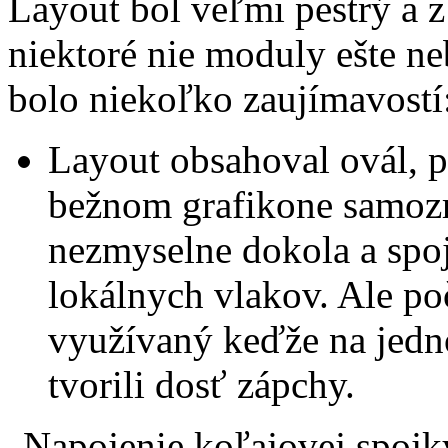
Layout bol veľmi pestrý a z
niektoré nie moduly ešte neb
bolo niekoľko zaujímavostí
Layout obsahoval ovál, p
bežnom grafikone samozr
nezmyselne dokola a spo
lokálnych vlakov. Ale po
využívaný keďže na jedn
tvorili dosť zápchy.
Napojenie koľajovej spojky