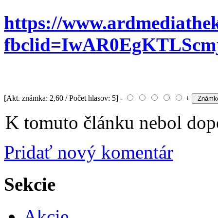
https://www.ardmediath
fbclid=IwAR0EgKTLScm
[Akt. známka: 2,60 / Počet hlasov: 5] -
+
K tomuto článku nebol dopo
Pridať nový komentár
Sekcie
Akcie