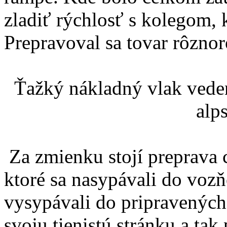
zladiť rýchlosť s kolegom, 
Prepravoval sa tovar rôzno
Ťažký nákladný vlak veden
alp
Za zmienku stojí preprava 
ktoré sa nasypávali do vozň
vysypávali do pripravených
svoju tienistú stránku a ta