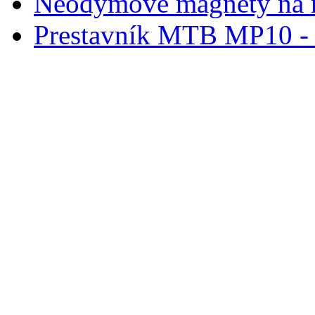
Neodymové magnety na 
Prestavník MTB MP10 - d