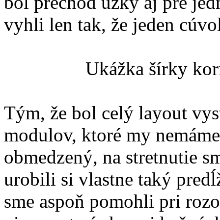
bol prechod úzky aj pre jed
vyhli len tak, že jeden cúvo
Ukážka šírky ko
Tým, že bol celý layout vys
modulov, ktoré my nemáme a
obmedzený, na stretnutie sm
urobili si vlastne taký pre
sme aspoň pomohli pri rozob