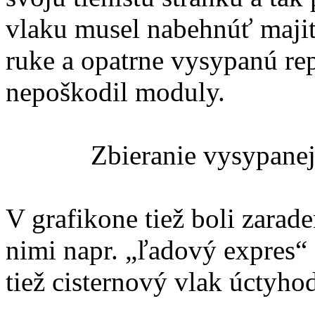
vlaku musel nabehnúť maji
ruke a opatrne vysypanú re
nepoškodil moduly.
Zbieranie vysypane
V grafikone tiež boli zarad
nimi napr. „ľadový expres“
tiež cisternový vlak úctyho