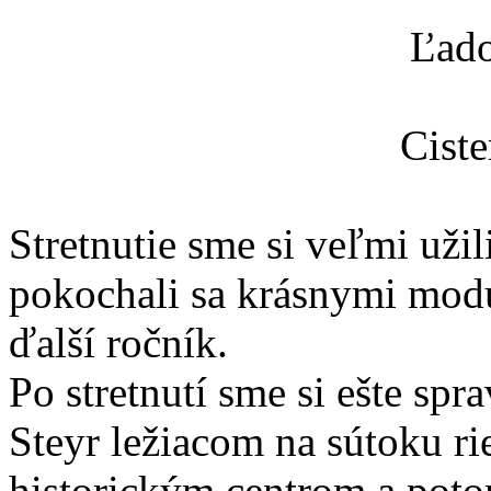
Ľado
Cist
Stretnutie sme si veľmi užili
pokochali sa krásnymi modu
ďalší ročník.
Po stretnutí sme si ešte sp
Steyr ležiacom na sútoku r
historickým centrom a poto