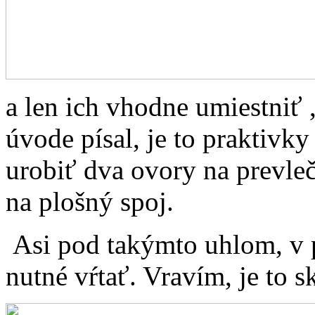
a len ich vhodne umiestniť
úvode písal, je to praktivky
urobiť dva ovory na prevleč
na plošný spoj.
Asi pod takýmto uhlom, v p
nutné vŕtať. Vravím, je to s