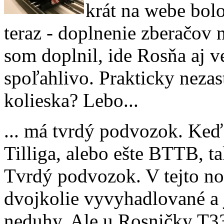
krát na webe bolo
teraz - doplnenie zberačov 
som doplnil, ide Rosňa aj v
spoľahlivo. Prakticky nezas
kolieska? Lebo...
... má tvrdý podvozok. Ke
Tilliga, alebo ešte BTTB, t
Tvrdý podvozok. V tejto no
dvojkolie vyvyhadlované a ja
neduhy. Ale u Rosničky T33