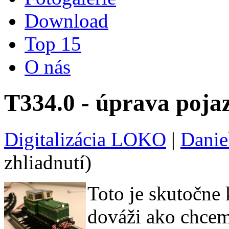
Download
Top 15
O nás
T334.0 - úprava poja
Digitalizácia LOKO
|
Danie
zhliadnutí)
Toto je skutočne 
dováži ako chceme