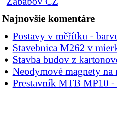
Zababov CZ
Najnovšie komentáre
Postavy v měřítku - barve
Stavebnica M262 v mier
Stavba budov z kartonov
Neodymové magnety na 
Prestavník MTB MP10 - d