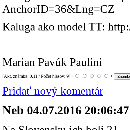
AnchorID=36&Lng=CZ
Kaluga ako model TT: http
Marian Pavúk Paulini
[Akt. známka: 0,11 / Počet hlasov: 9] -
+
Pridať nový komentár
Neb
04.07.2016 20:06:47
Na Slovensku ich boli 21.