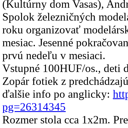
(Kultúrny dom Vasas), Andr
Spolok železničných modelá
roku organizovať modelársk
mesiac. Jesenné pokračovan
prvú nedeľu v mesiaci.
Vstupné 100HUF/os., deti 
Zopár fotiek z predchádzajú
ďalšie info po anglicky:
htt
pg=26314345
Rozmer stola cca 1x2m. Pre