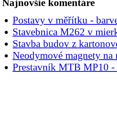
Najnovšie komentáre
Postavy v měřítku - barve
Stavebnica M262 v mier
Stavba budov z kartonov
Neodymové magnety na 
Prestavník MTB MP10 - d