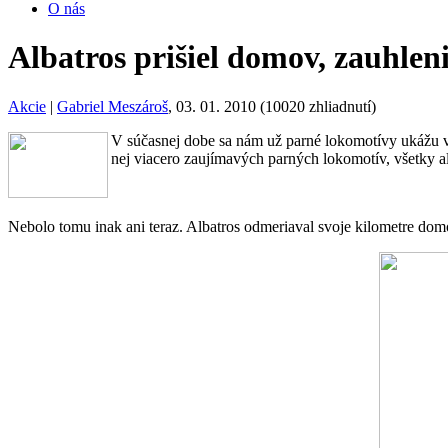
O nás
Albatros prišiel domov, zauhlen
Akcie
|
Gabriel Meszároš
, 03. 01. 2010 (10020 zhliadnutí)
V súčasnej dobe sa nám už parné lokomotívy ukážu v 
nej viacero zaujímavých parných lokomotív, všetky a
Nebolo tomu inak ani teraz. Albatros odmeriaval svoje kilometre domo