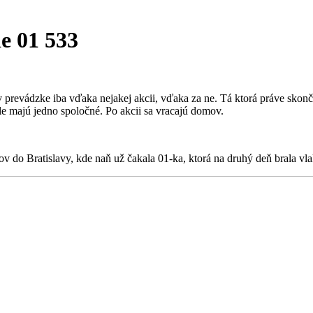
ie 01 533
prevádzke iba vďaka nejakej akcii, vďaka za ne. Tá ktorá práve skonč
le majú jedno spoločné. Po akcii sa vracajú domov.
v do Bratislavy, kde naň už čakala 01-ka, ktorá na druhý deň brala vl