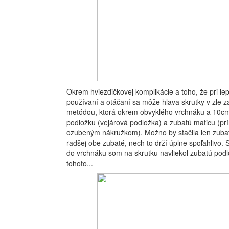
Okrem hviezdičkovej komplikácie a toho, že pri lepe
používaní a otáčaní sa môže hlava skrutky v zle z
metódou, ktorá okrem obvyklého vrchnáku a 10cm
podložku (vejárová podložka) a zubatú maticu (p
ozubeným nákružkom). Možno by stačila len zubat
radšej obe zubaté, nech to drží úplne spoľahlivo. 
do vrchnáku som na skrutku navliekol zubatú podl
tohoto...