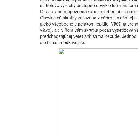
sú hotové výrobky dostupné obvykle len v malom 
fľaše a v ňom upevnená skrutka vôbec nie sú orig
Obvykle sú skrutky zalievané v sádre zmiešanej s 
alebo všeobecne v nejakom lepidle. Väčšina vrch
vľavo), ale v ňom vám skrutka počas vytvrdzovan
predchádzajúcej vete) stáť sama nebude. Jednoduc
ale tie sú zriedkavejšie.