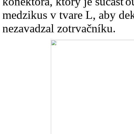
konektora, ktorý je súčasťo
medzikus v tvare L, aby de
nezavadzal zotrvačníku.