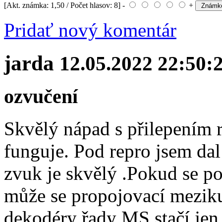
[Akt. známka: 1,50 / Počet hlasov: 8] -
+
Pridať nový komentár
jarda
12.05.2022 22:50:
ozvučení
Skvělý nápad s přilepením r
funguje. Pod repro jsem dal
zvuk je skvělý .Pokud se p
může se propojovací mezik
dekodéry řady MS stačí jen 