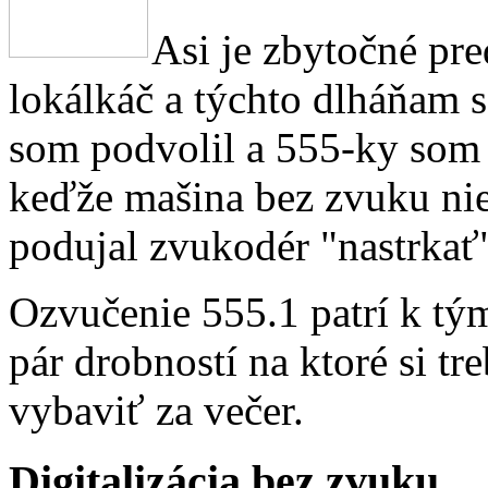
Asi je zbytočné pr
lokálkáč a týchto dlháňam 
som podvolil a 555-ky som p
keďže mašina bez zvuku nie
podujal zvukodér "nastrkať
Ozvučenie 555.1 patrí k tým
pár drobností na ktoré si tr
vybaviť za večer.
Digitalizácia bez zvuku