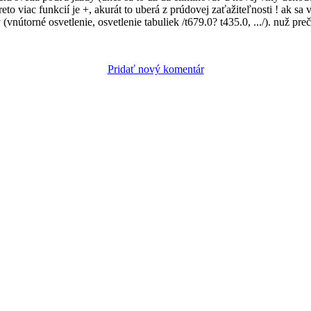
reto viac funkcií je +, akurát to uberá z prúdovej zaťažiteľnosti ! ak sa
(vnútorné osvetlenie, osvetlenie tabuliek /t679.0? t435.0, .../). nuž pr
Pridať nový komentár