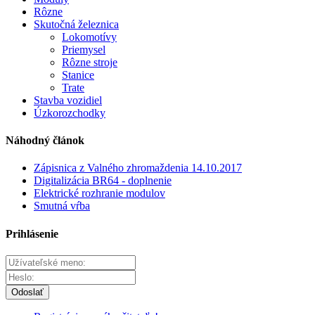
Rôzne
Skutočná železnica
Lokomotívy
Priemysel
Rôzne stroje
Stanice
Trate
Stavba vozidiel
Úzkorozchodky
Náhodný článok
Zápisnica z Valného zhromaždenia 14.10.2017
Digitalizácia BR64 - doplnenie
Elektrické rozhranie modulov
Smutná vŕba
Prihlásenie
Odoslať