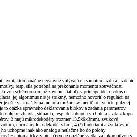
i javmi, ktoré značne negatívne vplývajú na samotnú jazdu a jazdenie
omotívy, resp. sila potrebná na prekonanie momentu zotrvačnosti
 blokovou schémou som už z webu stiahol). v princípe ide o pokus o
ácia, jej algoritmus nie je striktný, nemožno hovoriť o regulácii na
r je ešte viac našitý na motor a možno sw meniť frekvenciu pulznej
 je to otázka správneho deklarovania blokov a zadania parametrov
o oblúku, zhlavia, stúpania, resp. dosiahnutia vrcholu a jazda z kopca
ekodérov, 2 majú mikrodekodéry (rozmer 13,5x9x3mm). zvukové
so zvukom, normálny lokodekodér s bmf, 4 (!) funkciami a zvukovým
ak ho uchopme inak ako analog a netlačme ho do polohy
dérov) + automaticky zapína červené pozičné svetla. za lokomotívou s