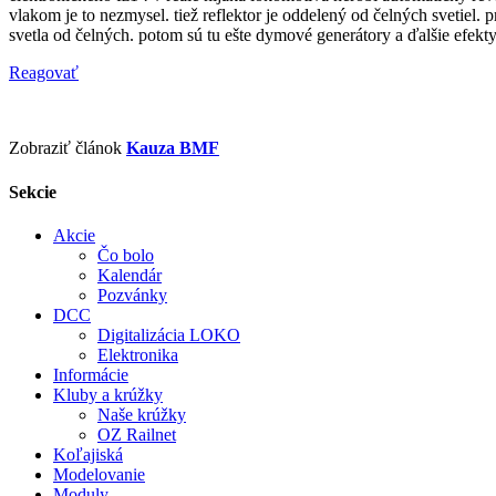
vlakom je to nezmysel. tiež reflektor je oddelený od čelných svetiel. p
svetla od čelných. potom sú tu ešte dymové generátory a ďalšie efekty 
Reagovať
Zobraziť článok
Kauza BMF
Sekcie
Akcie
Čo bolo
Kalendár
Pozvánky
DCC
Digitalizácia LOKO
Elektronika
Informácie
Kluby a krúžky
Naše krúžky
OZ Railnet
Koľajiská
Modelovanie
Moduly