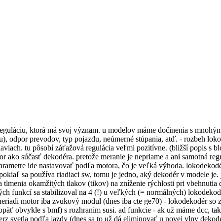
ú reguláciu, ktorá má svoj význam. u modelov máme dočinenia s mnohým
u), odpor prevodov, typ pojazdu, neúmerné stúpania, atď. - rozbeh lok
hlaviach. tu pôsobí záťažová regulácia veľmi pozitívne. (bližší popis s
or ako súčasť dekodéra. pretože meranie je nepriame a ani samotná regul
parametre ide nastavovať podľa motora, čo je veľká výhoda. lokodekodé
pokiaľ sa používa riadiaci sw, tomu je jedno, aký dekodér v modele je.
lmenia okamžitých tlakov (tikov) na zníženie rýchlosti pri vbehnutia d
ných funkcí sa stabilizoval na 4 (!) u veľkých (= normálných) lokod
, neriadi motor iba zvukový modul (dnes iba cte ge70) - lokodekodér 
opäť obvykle s bmf) s rozhraním susi. ad funkcie - ak už máme dcc, t
verz svetla podľa jazdy (dnes sa to už dá eliminovať u novej vlny deko