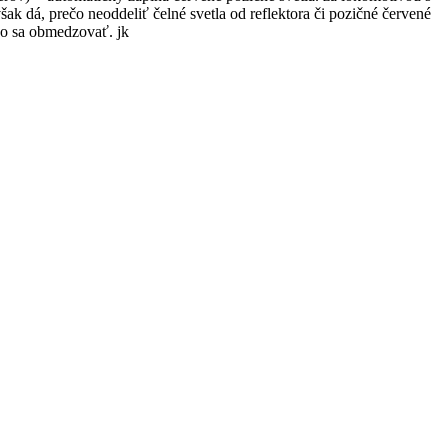
 však dá, prečo neoddeliť čelné svetla od reflektora či pozičné červené
ečo sa obmedzovať. jk