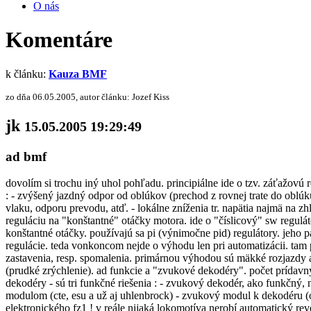
O nás
Komentáre
k článku:
Kauza BMF
zo dňa 06.05.2005, autor článku: Jozef Kiss
jk
15.05.2005 19:29:49
ad bmf
dovolím si trochu iný uhol pohľadu. principiálne ide o tzv. záťažov
: - zvýšený jazdný odpor od oblúkov (prechod z rovnej trate do oblúk
vlaku, odporu prevodu, atď. - lokálne zníženia tr. napätia najmä na z
reguláciu na "konštantné" otáčky motora. ide o "číslicový" sw regulát
konštantné otáčky. používajú sa pi (výnimočne pid) regulátory. jeho 
regulácie. teda vonkoncom nejde o výhodu len pri automatizácii. tam 
zastavenia, resp. spomalenia. primárnou výhodou sú mäkké rozjazdy a t
(prudké zrýchlenie). ad funkcie a "zvukové dekodéry". počet prídav
dekodéry - sú tri funkčné riešenia : - zvukový dekodér, ako funkčný
modulom (cte, esu a už aj uhlenbrock) - zvukový modul k dekodéru (
elektronického fz1 ! v reále nijaká lokomotíva nerobí automatický re