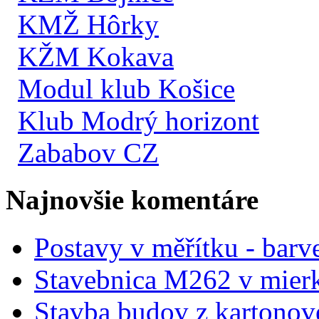
KMŽ Hôrky
KŽM Kokava
Modul klub Košice
Klub Modrý horizont
Zababov CZ
Najnovšie komentáre
Postavy v měřítku - barve
Stavebnica M262 v mier
Stavba budov z kartonov