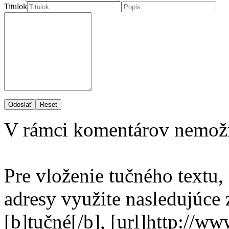
Titulok
Odoslať
Reset
V rámci komentárov nemož
Pre vloženie tučného textu,
adresy využite nasledujúce
[b]tučné[/b], [url]http://w