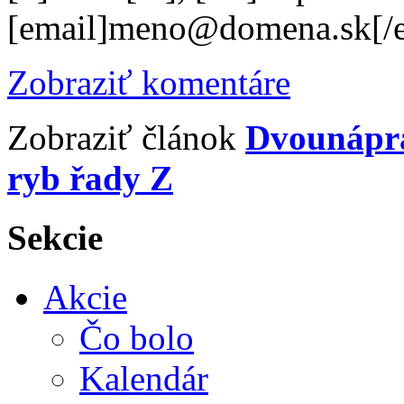
[email]meno@domena.sk[/e
Zobraziť komentáre
Zobraziť článok
Dvounápra
ryb řady Z
Sekcie
Akcie
Čo bolo
Kalendár