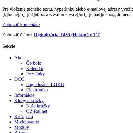
Pre vloženie tučného textu, hyperlinku alebo e-mailovej adresy využi
[b]tučné[/b], [url]http://www.domeny.cz[/url], [email]meno@domena.
Zobraziť komentáre
Zobraziť článok
Digitalizácia T435 (Hektor) v TT
Sekcie
Akcie
Čo bolo
Kalendár
Pozvánky
DCC
Digitalizácia LOKO
Elektronika
Informácie
Kluby a krúžky
Naše krúžky
OZ Railnet
Koľajiská
Modelovanie
Moduly
Rôzne