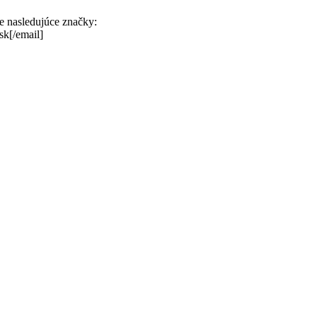
te nasledujúce značky:
sk[/email]