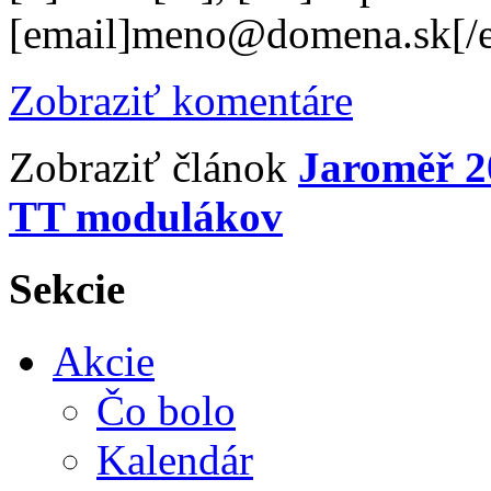
[email]meno@domena.sk[/e
Zobraziť komentáre
Zobraziť článok
Jaroměř 20
TT modulákov
Sekcie
Akcie
Čo bolo
Kalendár