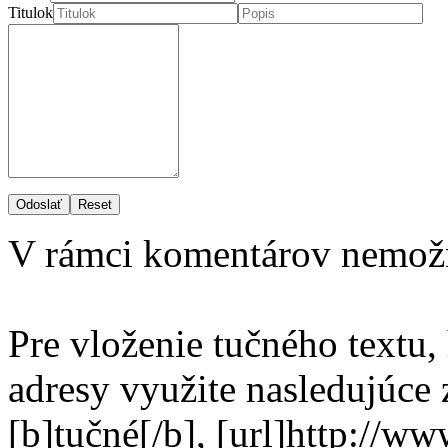
Titulok
Odoslať
Reset
V rámci komentárov nemož
Pre vloženie tučného textu,
adresy využite nasledujúce
[b]tučné[/b], [url]http://w