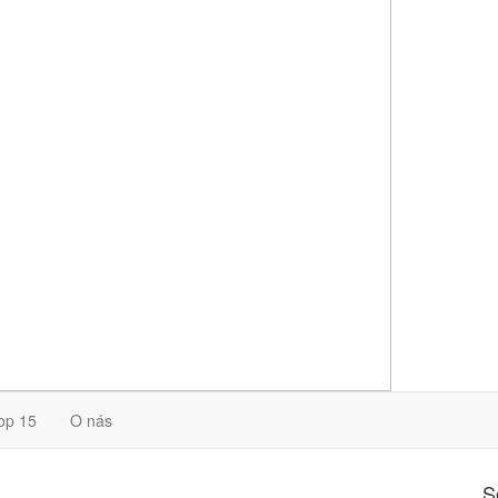
op 15
O nás
S