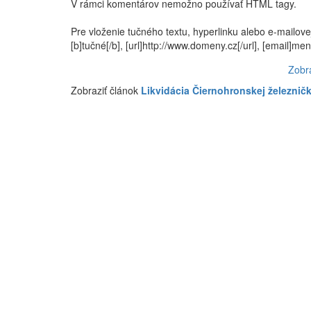
V rámci komentárov nemožno používať HTML tagy.
Pre vloženie tučného textu, hyperlinku alebo e-mailove
[b]tučné[/b], [url]http://www.domeny.cz[/url], [email]
Zobr
Zobraziť článok
Likvidácia Čiernohronskej železnič