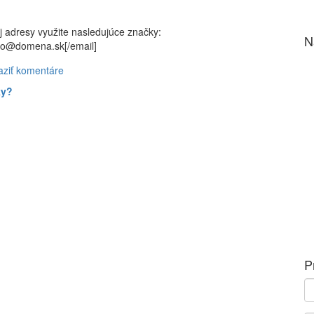
j adresy využite nasledujúce značky:
N
meno@domena.sk[/email]
aziť komentáre
ky?
P