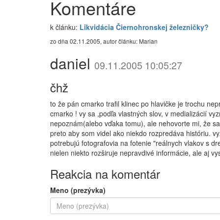
Komentáre
k článku:
Likvidácia Čiernohronskej železničky?
zo dňa 02.11.2005, autor článku: Marian
daniel
09.11.2005 10:05:27
čhž
to že pán cmarko trafil klinec po hlavičke je trochu nep
cmarko ! vy sa ,podľa vlastných slov, v medializácií vy
nepoznám(alebo vďaka tomu), ale nehovorte mi, že sa 
preto aby som videl ako niekdo rozpredáva históriu. vy
potrebujú fotografovia na fotenie "reálnych vlakov s d
nielen niekto rozširuje nepravdivé informácie, ale aj 
Reakcia na komentár
Meno (prezývka)