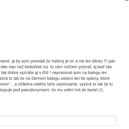
resné. ja by som povedal že trafený je on a nie ten klinec !!! pán
znáte viac než ktokoľvek iný. to vám môžem priznať, aj keď vás
tak dobre vyznáte aj v čhž ! nepracoval som na balogu len
zerá to tak že na čiernom balogu ostanú len tie opleny, ktoré
revom"... a ohľadne celého toho osočovanie. vyzerá to tak že tu
vystupuje pod pseudonymami, čo mu veľmi hrá do kariet (!).