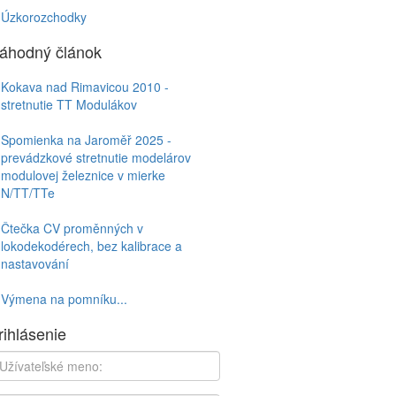
Úzkorozchodky
áhodný článok
Kokava nad Rimavicou 2010 -
stretnutie TT Modulákov
Spomienka na Jaroměř 2025 -
prevádzkové stretnutie modelárov
modulovej železnice v mierke
N/TT/TTe
Čtečka CV proměnných v
lokodekodérech, bez kalibrace a
nastavování
Výmena na pomníku...
rihlásenie