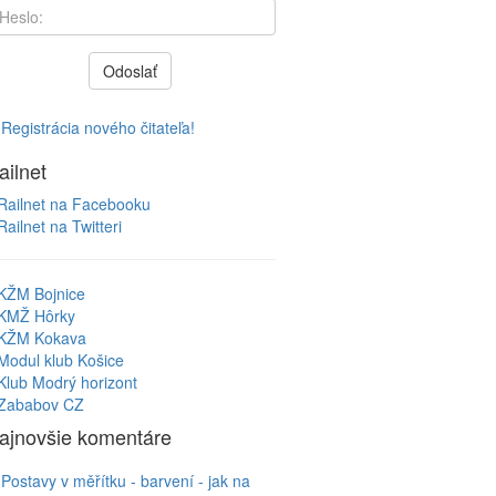
Odoslať
Registrácia nového čitateľa!
ailnet
Railnet na Facebooku
Railnet na Twitteri
KŽM Bojnice
KMŽ Hôrky
KŽM Kokava
Modul klub Košice
Klub Modrý horizont
Zababov CZ
ajnovšie komentáre
Postavy v měřítku - barvení - jak na