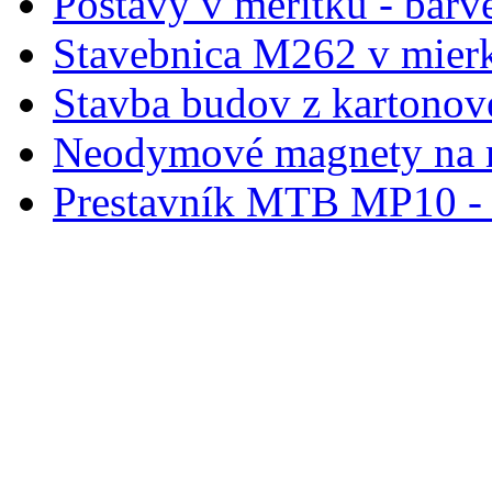
Postavy v měřítku - barve
Stavebnica M262 v mier
Stavba budov z kartonov
Neodymové magnety na 
Prestavník MTB MP10 - d