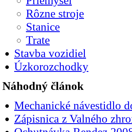
Priemysel
Rôzne stroje
Stanice
Trate
Stavba vozidiel
Úzkorozchodky
Náhodný článok
Mechanické návestidlo d
Zápisnica z Valného zhr
Ochutnávka Rendez 200