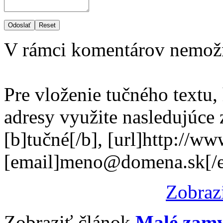
Odoslať
Reset
V rámci komentárov nemož
Pre vloženie tučného textu,
adresy využite nasledujúce
[b]tučné[/b], [url]http://w
[email]meno@domena.sk[/e
Zobraz
Zobraziť článok
Malé zamy